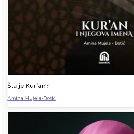
Šta je Kur’an?
Amina Mujela-Botić