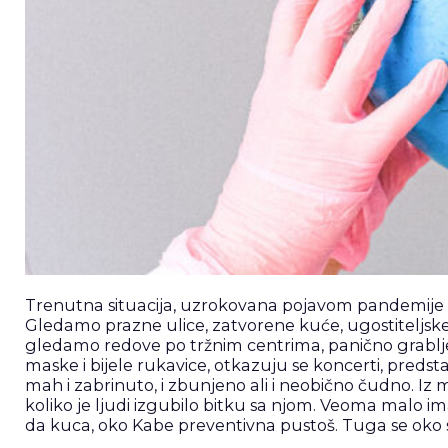
Trenutna situacija, uzrokovana pojavom pandemije kor
Gledamo prazne ulice, zatvorene kuće, ugostiteljske 
gledamo redove po tržnim centrima, panično grabljen
maske i bijele rukavice, otkazuju se koncerti, predstav
mah i zabrinuto, i zbunjeno ali i neobično čudno. Iz 
koliko je ljudi izgubilo bitku sa njom. Veoma malo imamo 
da kuca, oko Kabe preventivna pustoš. Tuga se oko sr