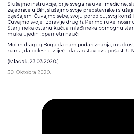
Slušajmo instrukcije, prije svega nauke i medicine, s
zajednice u BiH, slušajmo svoje predstavnike i slu
osjećajem. Čuvajmo sebe, svoju porodicu, svoj komši
Čuvajmo svoje i zdravlje drugih. Perimo ruke, nosim
Stariji neka ostanu kući, a mlađi neka pomognu starij
muka ujedini, opameti i nauči.
Molim dragog Boga da nam podari znanja, mudrosti, 
nama, da bolesne izliječi i da zaustavi ovu pošast. U
(Mlađak, 23.03.2020.)
30. Oktobra 2020.