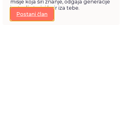
misije koja širi znanje, odgaja generacije
i ostavlja trajni hajr iza tebe.
Postani član