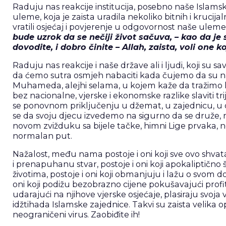
Raduju nas reakcije institucija, posebno naše Islamsk
uleme, koja je zaista uradila nekoliko bitnih i kruci
vratili osjećaj i povjerenje u odgovornost naše uleme 
bude uzrok da se nečiji život sačuva, – kao da j
dovodite, i dobro činite – Allah, zaista, voli one k
Raduju nas reakcije i naše države ali i ljudi, koji su sa
da ćemo sutra osmjeh nabaciti kada čujemo da su nauč
Muhameda, alejhi selama, u kojem kaže da tražimo lije
bez nacionalne, vjerske i ekonomske razlike slaviti
se ponovnom priključenju u džemat, u zajednicu, 
se da svoju djecu izvedemo na sigurno da se druže, ra
novom zvižduku sa bijele tačke, himni Lige prvaka, 
normalan put.
Nažalost, među nama postoje i oni koji sve ovo shva
i prenapuhanu stvar, postoje i oni koji apokaliptičn
životima, postoje i oni koji obmanjuju i lažu o svom d
oni koji podižu bezobrazno cijene pokušavajući profitir
udarajući na njihove vjerske osjećaje, plasiraju svoja
idžtihada Islamske zajednice. Takvi su zaista velika 
neograničeni virus. Zaobiđite ih!