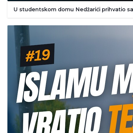
U studentskom domu Nedžarići prihvatio sam