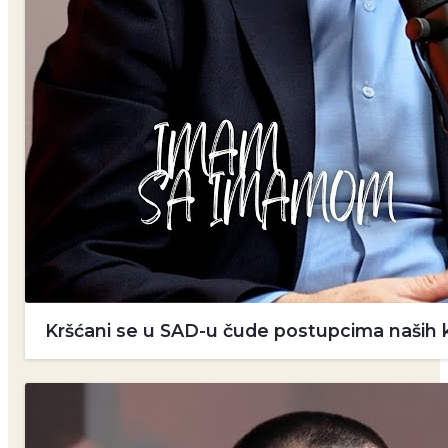
Kršćani se u SAD-u čude postupcima naših k