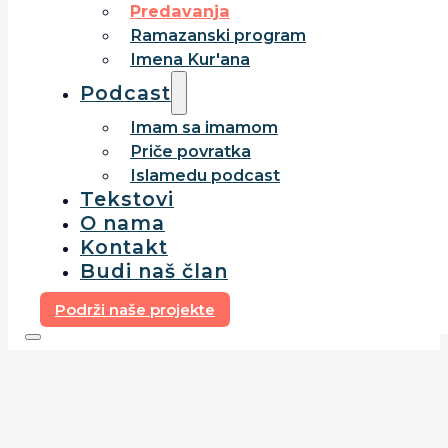
Predavanja
Ramazanski program
Imena Kur'ana
Podcast
Imam sa imamom
Priče povratka
Islamedu podcast
Tekstovi
O nama
Kontakt
Budi naš član
Podrži naše projekte