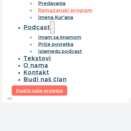
Predavanja
Ramazanski program
Imena Kur'ana
Podcast
Imam sa imamom
Priče povratka
Islamedu podcast
Tekstovi
O nama
Kontakt
Budi naš član
Podrži naše projekte