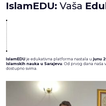
IslamEDU:
Vaša
Edu
IslamEDU
je edukativna platforma nastala u
junu 
islamskih nauka u Sarajevu
. Od prvog dana naša v
dostupno svima.