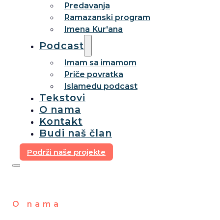
Predavanja
Ramazanski program
Imena Kur'ana
Podcast
Imam sa imamom
Priče povratka
Islamedu podcast
Tekstovi
O nama
Kontakt
Budi naš član
Podrži naše projekte
O nama