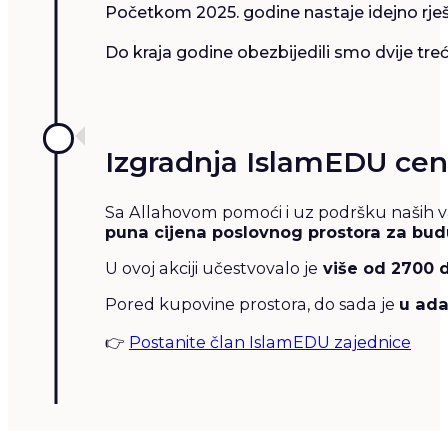
Početkom 2025. godine nastaje idejno rješ
Do kraja godine obezbijedili smo dvije treć
Izgradnja IslamEDU cen
Sa Allahovom pomoći i uz podršku naših va
puna cijena poslovnog prostora za bud
U ovoj akciji učestvovalo je
više od 2700 
Pored kupovine prostora, do sada je
u ada
👉
Postanite član IslamEDU zajednice