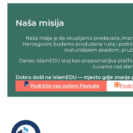
Naša misija
Naša misija je da okupljamo predavače, imame
Hercegovini, budemo produžena ruka i podrška
maturidijskim akaidom, pruž
Danas, IslamEDU stoji kao prepoznatljiva platfo
čuvamo naš ident
Dobro došli na IslamEDU — mjesto gdje znanje po
Podržite nas putem Paypala
Podr