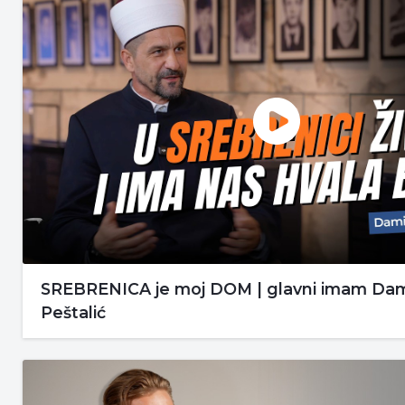
SREBRENICA je moj DOM | glavni imam Dami
Peštalić