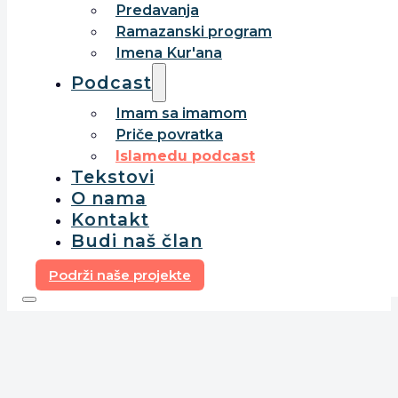
Predavanja
Ramazanski program
Imena Kur'ana
Podcast
Imam sa imamom
Priče povratka
Islamedu podcast
Tekstovi
O nama
Kontakt
Budi naš član
Podrži naše projekte