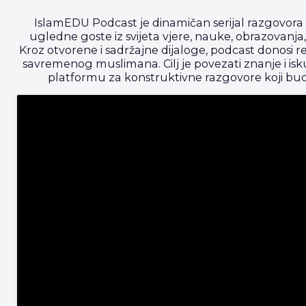
IslamEDU Podcast je dinamičan serijal razgovora koj
ugledne goste iz svijeta vjere, nauke, obrazovanja
Kroz otvorene i sadržajne dijaloge, podcast donosi re
savremenog muslimana. Cilj je povezati znanje i isku
platformu za konstruktivne razgovore koji bude