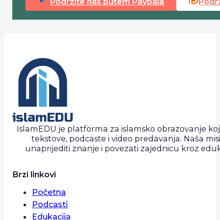
Podržite nas putem Paypala
Podr
IslamEDU je platforma za islamsko obrazovanje ko
tekstove, podcaste i video predavanja. Naša misi
unaprijediti znanje i povezati zajednicu kroz eduk
Brzi linkovi
Početna
Podcasti
Edukacija