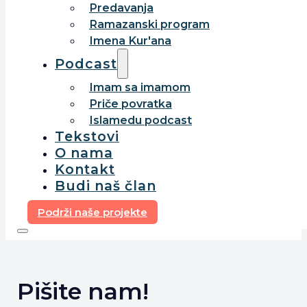
Predavanja
Ramazanski program
Imena Kur'ana
Podcast
Imam sa imamom
Priče povratka
Islamedu podcast
Tekstovi
O nama
Kontakt
Budi naš član
Podrži naše projekte
Pišite nam!