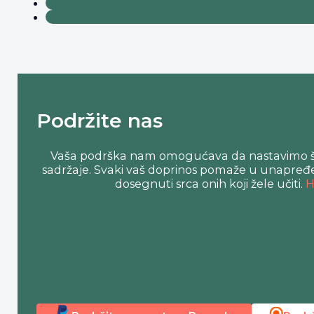
Podržite nas
Vaša podrška nam omogućava da nastavimo širi
sadržaje. Svaki vaš doprinos pomaže u unapređen
dosegnuti srca onih koji žele učiti.
H