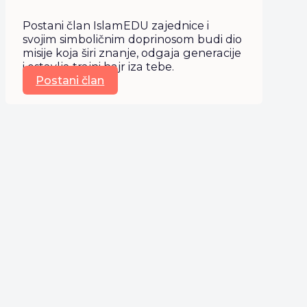
Postani član IslamEDU zajednice i
svojim simboličnim doprinosom budi dio
misije koja širi znanje, odgaja generacije
i ostavlja trajni hajr iza tebe.
Postani član