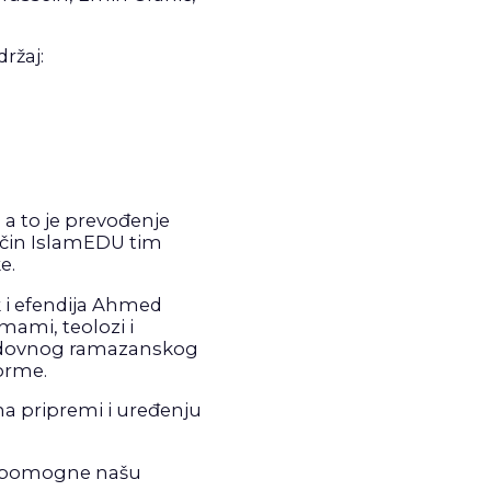
ržaj:
a to je prevođenje
 način IslamEDU tim
e.
ik i efendija Ahmed
imami, teolozi i
 redovnog ramazanskog
forme.
 na pripremi i uređenju
da pomogne našu