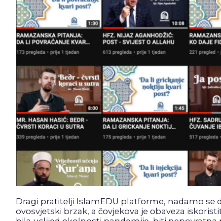
Dragi pratitelji IslamEDU platforme, nadamo se
ovosvjetski brzak, a čovjekova je obaveza iskoris
bila uslijed okolnosti pandemije, biti nepovratna p