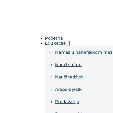
Početna
Edukacija
Namaz u hanefijskom me
Nauči sufaru
Nauči tedžvid
Arapski jezik
Predavanja