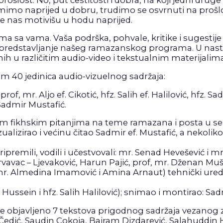
mimo naprijed u dobru, trudimo se osvrnuti na prošlos
oje nas motivišu u hodu naprijed.
ma sa vama. Vaša podrška, pohvale, kritike i sugest
 i predstavljanje našeg ramazanskog programa. U na
ih u različitim audio-video i tekstualnim materijalima
 40 jedinica audio-vizuelnog sadržaja:
f, mr. Aljo ef. Cikotić, hfz. Salih ef. Halilović, hfz. Sadr
Sadmir Mustafić.
tim fikhskim pitanjima na teme ramazana i posta u s
alizirao i većinu čitao Sadmir ef. Mustafić, a nekoliko
ipremili, vodili i učestvovali: mr. Senad Hevešević i m
Krvavac – Ljevaković, Harun Pajić, prof, mr. Dženan Muš
. mr. Almedina Imamović i Amina Arnaut) tehnički ure
Hussein i hfz. Salih Halilović); snimao i montirao: Sad
 objavljeno 7 tekstova prigodnog sadržaja vezanog 
Čedić, Saudin Cokoja, Bajram Dizdarević, Salahuddin 