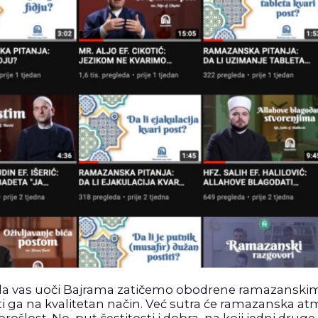
 da vas uoči Bajrama zatičemo obodrene ramazanski
titi ga na kvalitetan način. Već sutra će ramazanska 
rošlost. No, put čestitosti i dobra, na koji jedni drug