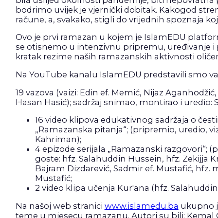
bodrimo uvijek je vjernički dobitak. Kakogod stre
račune, a, svakako, stigli do vrijednih spoznaja k
Ovo je prvi ramazan u kojem je IslamEDU platfor
se otisnemo u intenzivnu pripremu, uređivanje
kratak rezime naših ramazanskih aktivnosti oličen
Na YouTube kanalu IslamEDU predstavili smo vam
19 vazova (vaizi: Edin ef. Memić, Nijaz Aganhodžić, pro
Hasan Hasić); sadržaj snimao, montirao i uredio: 
16 video klipova edukativnog sadržaja o čes
„Ramazanska pitanja“; (pripremio, uredio, vizu
Kahriman);
4 epizode serijala „Ramazanski razgovori“; (pr
goste: hfz. Salahuddin Hussein, hfz. Zekijja 
Bajram Dizdarević, Sadmir ef. Mustafić, hfz
Mustafić;
2 video klipa učenja Kur'ana (hfz. Salahuddin 
Na našoj web stranici
www.islamedu.ba
ukupno je
teme u mjesecu ramazanu. Autori su bili: Kemal 