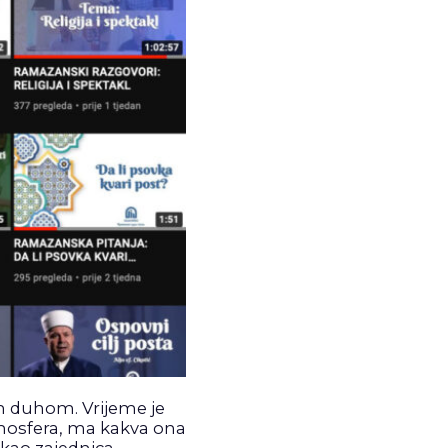
m duhom. Vrijeme je
atmosfera, ma kakva ona
e kao zajednica