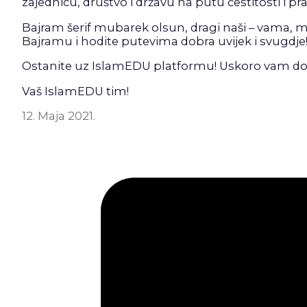
zajednicu, društvo i državu na putu čestitosti i pr
Bajram šerif mubarek olsun, dragi naši – vama, m
Bajramu i hodite putevima dobra uvijek i svugdje
Ostanite uz IslamEDU platformu! Uskoro vam do
Vaš IslamEDU tim!
12. Maja 2021.