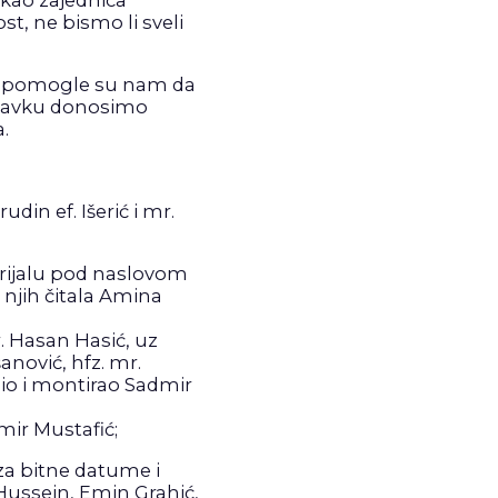
t, ne bismo li sveli
ije pomogle su nam da
stavku donosimo
.
udin ef. Išerić i mr.
erijalu pod naslovom
 njih čitala Amina
r. Hasan Hasić, uz
anović, hfz. mr.
dio i montirao Sadmir
mir Mustafić;
za bitne datume i
Hussein, Emin Grahić,