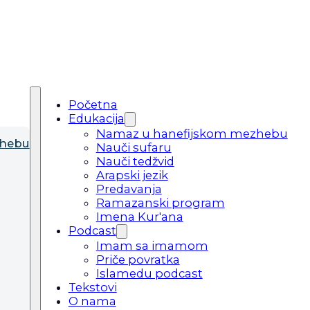
Početna
Edukacija
Namaz u hanefijskom mezhebu
zhebu
Nauči sufaru
Nauči tedžvid
Arapski jezik
Predavanja
Ramazanski program
Imena Kur'ana
Podcast
Imam sa imamom
Priče povratka
Islamedu podcast
Tekstovi
O nama