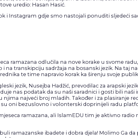
tove uredio: Hasan Hasić.
i Instagram gdje smo nastojali ponuditi sljedeći sad
eca ramazana odlučila na nove korake u svome radu, 
o i na transkipciju sadržaja na bosanski jezik. Na taj
rednika te time napravio korak ka širenju svoje publik
leski jezik, Nusejba Hadžić, prevodilac za arapski jez
aduje nas podatak da su naši saradnici i gosti bili naši 
u njima najveći broj mladih. Također i za plasiranje
su oni bezuslovno i volonterski doprinijeli radu plat
je mjeseca ramazana, ali IslamEDU tim je aktivno radio
buli ramazanske ibadete i dobra djela! Molimo Ga 