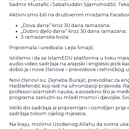
Sadmir Mustafić i Sabahuddin Sijamohodžić. Teks
Aktivni smo bili na društvenim mrežama Facebook 
„Dova dana“ kroz 30 dana ramazana;
„Dobro djelo dana“ kroz 30 dana ramazana;
3 ramazanska kviza;
Pripremala i uređivala: Lejla Smajić.
Ističemo i da se IslamEDU platforma u toku mjes
audio-video sadržaja na arapski i engleski jezik ka
dobio je i nove članove – prevodioce i tehničkog u
Novi članovi su: Zejneba Burajić, prevodilac za eng
Hadžiefendić koji radi na sihronizaciji prijevoda. R
profesori islamskih nauka, a posebno što je međ
programa zaslužni su mladi momci i djevojke. Svi 
Veliki dio sadržaja je pripremljen i osmišljen pri
sadržaja tokom cijelog mjeseca.
Na kraju, molimo Uzvišenog Allahu da svima uka