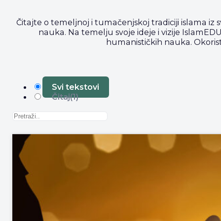
Čitajte o temeljnoj i tumačenjskoj tradiciji islama iz s
nauka. Na temelju svoje ideje i vizije IslamEDU 
humanističkih nauka. Okoristi
Svi tekstovi
Čitaj
(1)