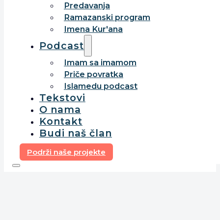
Predavanja
Ramazanski program
Imena Kur'ana
Podcast
Imam sa imamom
Priče povratka
Islamedu podcast
Tekstovi
O nama
Kontakt
Budi naš član
Podrži naše projekte