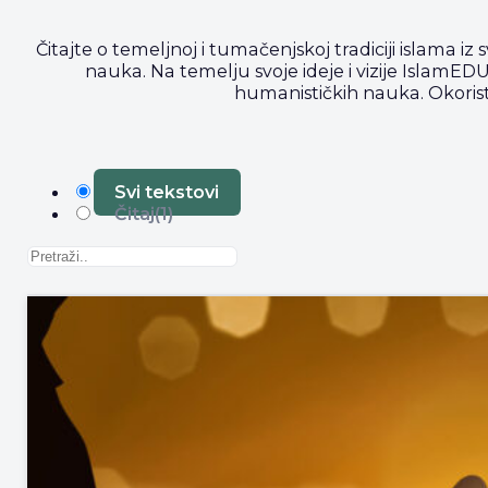
Čitajte o temeljnoj i tumačenjskoj tradiciji islama iz s
nauka. Na temelju svoje ideje i vizije IslamEDU 
humanističkih nauka. Okoristi
Svi tekstovi
Čitaj
(1)