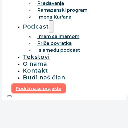
Predavanja
Ramazanski program
Imena Kur'ana
Podcast
Imam sa imamom
Priče povratka
Islamedu podcast
Tekstovi
O nama
Kontakt
Budi naš član
Podrži naše projekte