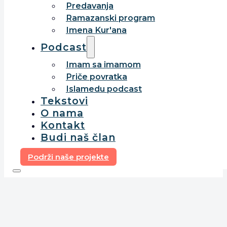
Predavanja
Ramazanski program
Imena Kur'ana
Podcast
Imam sa imamom
Priče povratka
Islamedu podcast
Tekstovi
O nama
Kontakt
Budi naš član
Podrži naše projekte