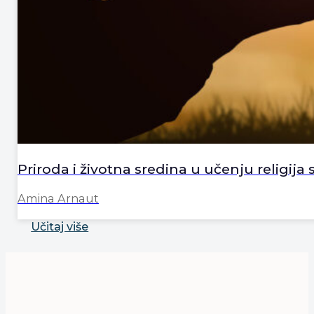
Priroda i životna sredina u učenju religija s
Amina Arnaut
Učitaj više