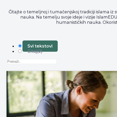
Čitajte o temeljnoj i tumačenjskoj tradiciji islama iz s
nauka. Na temelju svoje ideje i vizije IslamEDU 
humanističkih nauka. Okoristi
Svi tekstovi
Čitaj
(2)