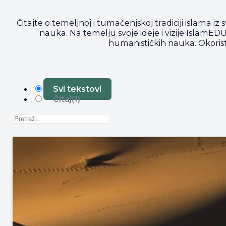
Čitajte o temeljnoj i tumačenjskoj tradiciji islama iz s
nauka. Na temelju svoje ideje i vizije IslamEDU 
humanističkih nauka. Okoristi
Svi tekstovi
Čitaj
(1)