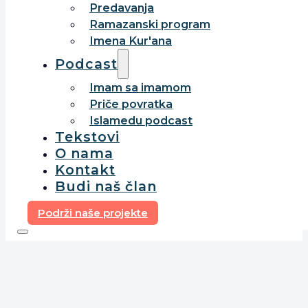
Predavanja
Ramazanski program
Imena Kur'ana
Podcast
Imam sa imamom
Priče povratka
Islamedu podcast
Tekstovi
O nama
Kontakt
Budi naš član
Podrži naše projekte