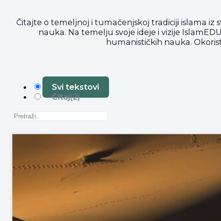
Čitajte o temeljnoj i tumačenjskoj tradiciji islama iz s
nauka. Na temelju svoje ideje i vizije IslamEDU 
humanističkih nauka. Okoristi
Svi tekstovi
Čitaj
(2)