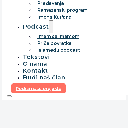
Predavanja
Ramazanski program
Imena Kur'ana
Podcast
Imam sa imamom
Priče povratka
Islamedu podcast
Tekstovi
O nama
Kontakt
Budi naš član
Podrži naše projekte