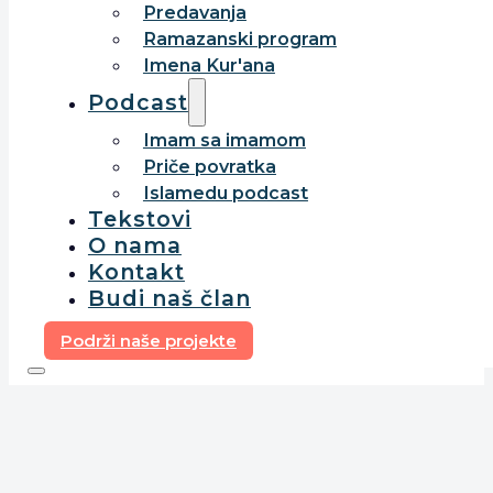
Predavanja
Ramazanski program
Imena Kur'ana
Podcast
Imam sa imamom
Priče povratka
Islamedu podcast
Tekstovi
O nama
Kontakt
Budi naš član
Podrži naše projekte