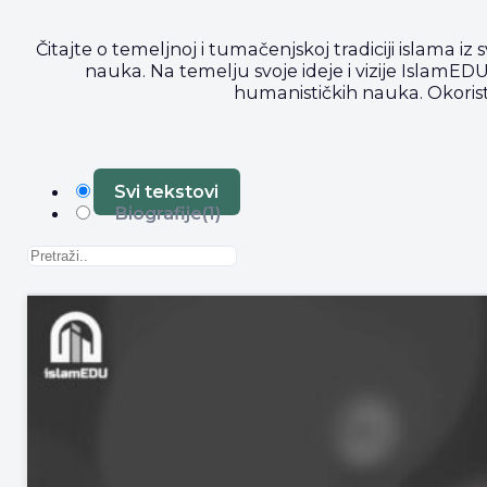
Čitajte o temeljnoj i tumačenjskoj tradiciji islama iz s
nauka. Na temelju svoje ideje i vizije IslamEDU 
humanističkih nauka. Okoristi
Svi tekstovi
Biografije
(1)