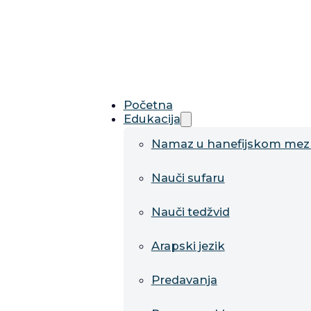
Početna
Edukacija
Namaz u hanefijskom me
Nauči sufaru
Nauči tedžvid
Arapski jezik
Predavanja