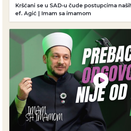
Kršćani se u SAD-u čude postupcima naših
ef. Agić | Imam sa imamom