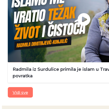
Radmila iz Surdulice primila je islam u Trav
povratka
Vidi sve