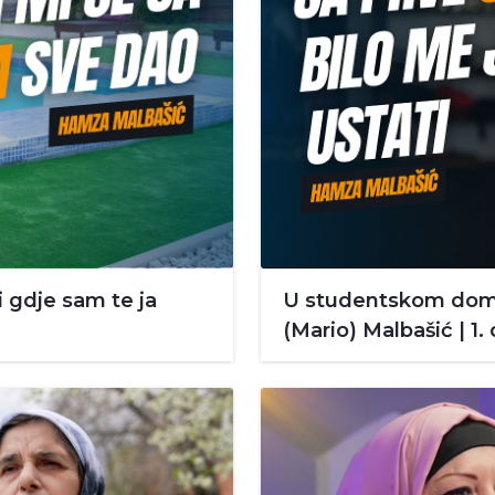
di gdje sam te ja
U studentskom domu
(Mario) Malbašić | 1. 