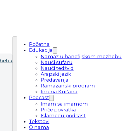
Početna
Edukacija
Namaz u hanefijskom mezhebu
zhebu
Nauči sufaru
Nauči tedžvid
Arapski jezik
Predavanja
Ramazanski program
Imena Kur'ana
Podcast
Imam sa imamom
Priče povratka
Islamedu podcast
Tekstovi
O nama