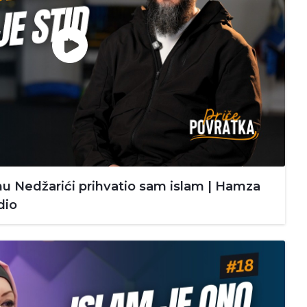
 Nedžarići prihvatio sam islam | Hamza
dio