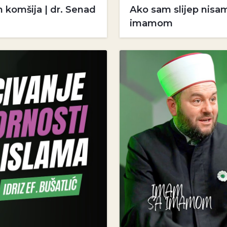
 komšija | dr. Senad
Ako sam slijep nisa
imamom