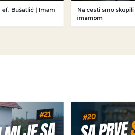
 ef. Bušatlić | Imam
Na cesti smo skupil
imamom