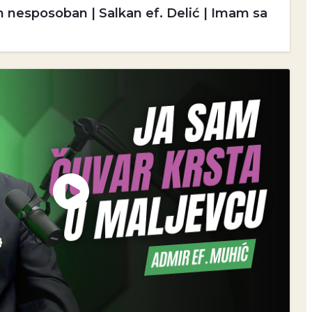
m nesposoban | Salkan ef. Delić | Imam sa