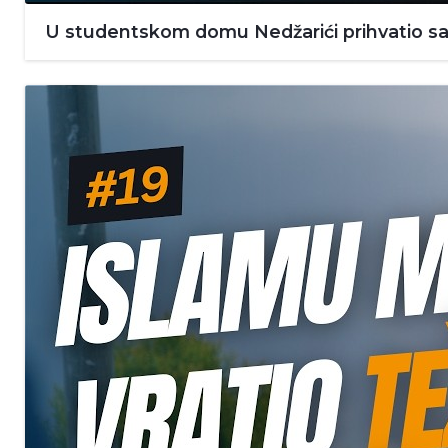
U studentskom domu Nedžarići prihvatio sam