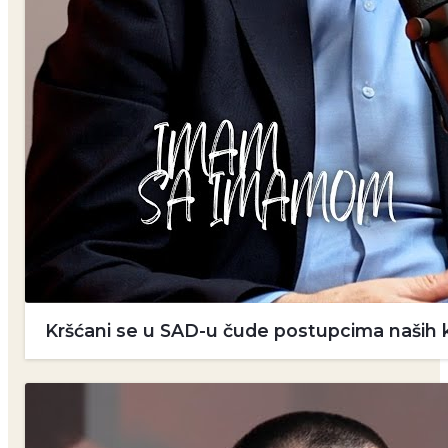
Kršćani se u SAD-u čude postupcima naših k