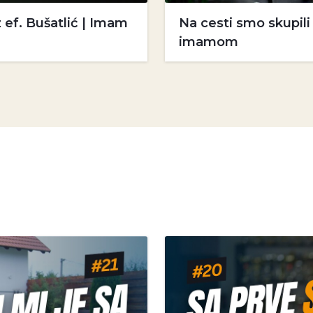
 ef. Bušatlić | Imam
Na cesti smo skupil
imamom