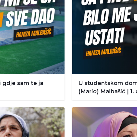
di gdje sam te ja
U studentskom domu
(Mario) Malbašić | 1. 