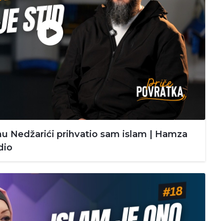
 Nedžarići prihvatio sam islam | Hamza
dio