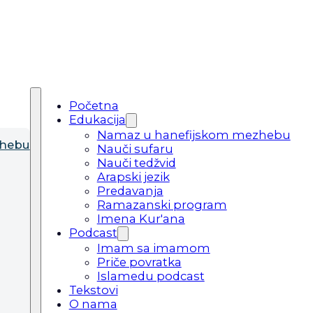
Početna
Edukacija
Namaz u hanefijskom mezhebu
zhebu
Nauči sufaru
Nauči tedžvid
Arapski jezik
Predavanja
Ramazanski program
Imena Kur'ana
Podcast
Imam sa imamom
Priče povratka
Islamedu podcast
Tekstovi
O nama