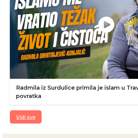
Radmila iz Surdulice primila je islam u Trav
povratka
Vidi sve