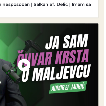
m nesposoban | Salkan ef. Delić | Imam sa