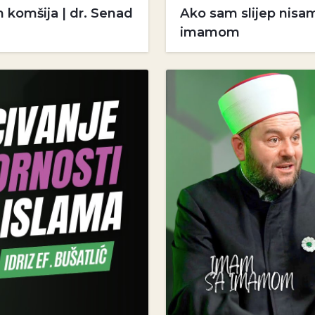
 komšija | dr. Senad
Ako sam slijep nisa
imamom