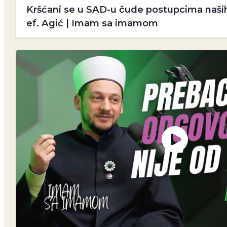
Kršćani se u SAD-u čude postupcima naših
ef. Agić | Imam sa imamom