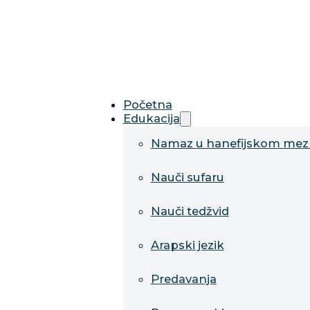
Početna
Edukacija
Namaz u hanefijskom me
Nauči sufaru
Nauči tedžvid
Arapski jezik
Predavanja