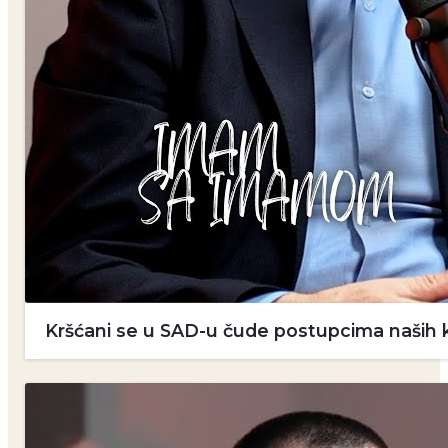
Kršćani se u SAD-u čude postupcima naših k