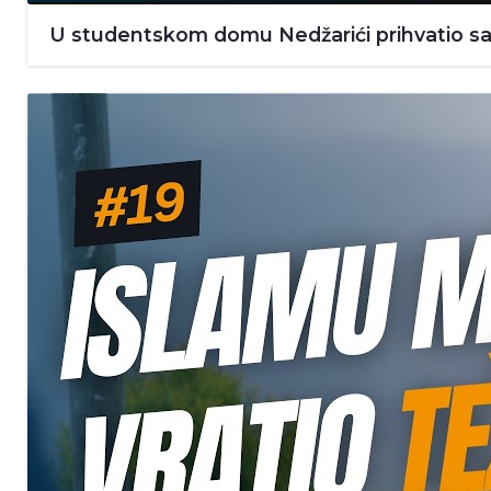
U studentskom domu Nedžarići prihvatio sam