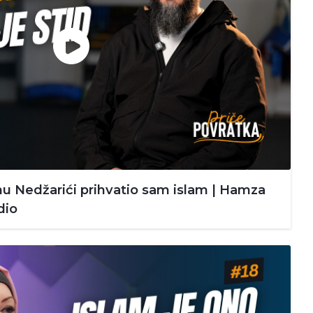
 Nedžarići prihvatio sam islam | Hamza
dio