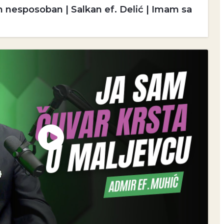
m nesposoban | Salkan ef. Delić | Imam sa