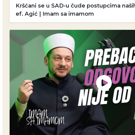
Kršćani se u SAD-u čude postupcima naših
ef. Agić | Imam sa imamom