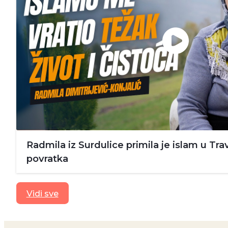
Radmila iz Surdulice primila je islam u Trav
povratka
Vidi sve