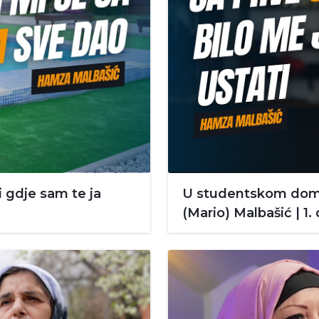
di gdje sam te ja
U studentskom domu
(Mario) Malbašić | 1. 