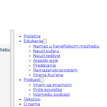
Početna
Edukacija
Namaz u hanefijskom mezhebu
zhebu
Nauči sufaru
Nauči tedžvid
Arapski jezik
Predavanja
Ramazanski program
Imena Kur'ana
Podcast
Imam sa imamom
Priče povratka
Islamedu podcast
Tekstovi
O nama