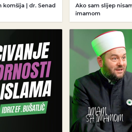
 komšija | dr. Senad
Ako sam slijep nisa
imamom