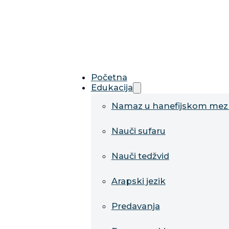
Početna
Edukacija
Namaz u hanefijskom me
Nauči sufaru
Nauči tedžvid
Arapski jezik
Predavanja