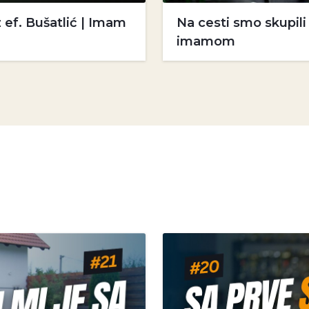
 ef. Bušatlić | Imam
Na cesti smo skupil
imamom