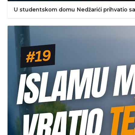
U studentskom domu Nedžarići prihvatio sam