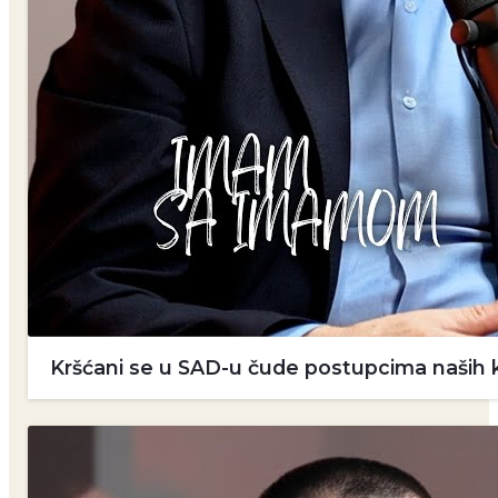
Kršćani se u SAD-u čude postupcima naših k