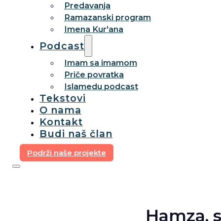
Predavanja
Ramazanski program
Imena Kur'ana
Podcast
Imam sa imamom
Priče povratka
Islamedu podcast
Tekstovi
O nama
Kontakt
Budi naš član
Podrži naše projekte
Ḥamza, s