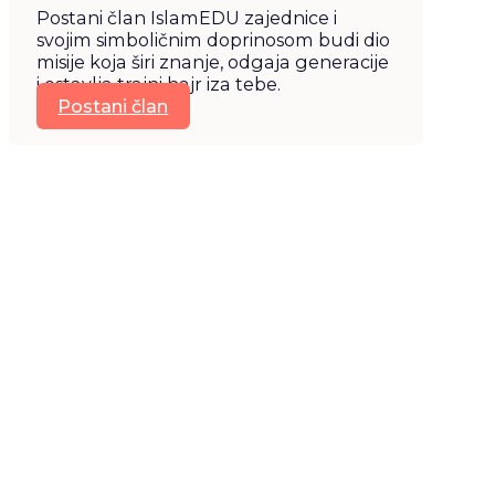
Postani član IslamEDU zajednice i
svojim simboličnim doprinosom budi dio
misije koja širi znanje, odgaja generacije
i ostavlja trajni hajr iza tebe.
Postani član