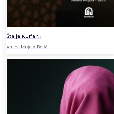
Šta je Kur’an?
Amina Mujela-Botić