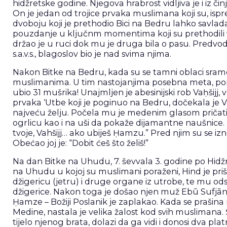
hidžretske godine. Njegova hrabrost vidljiva je i iz činj
On je jedan od trojice prvaka muslimana koji su, isp
dvoboju koji je prethodio Bici na Bedru lahko savlad
pouzdanje u ključnm momentima koji su prethodili ve
držao je u ruci dok mu je druga bila o pasu. Predvo
s.a.v.s., blagoslov bio je nad svima njima.
Nakon Bitke na Bedru, kada su se tamni oblaci sramote
muslimanima. U tim nastojanjima posebna meta, pored
ubio 31 mušrika! Unajmljen je abesinijski rob Vaḥšijj,
prvaka ‘Utbe koji je poginuo na Bedru, dočekala je Va
najveću želju. Počela mu je medenim glasom pričati o
ogrlicu kao i na uši da pokaže dijamantne naušnice. M
tvoje, Vahšijj… ako ubiješ Ḥamzu.” Pred njim su se izn
Obećao joj je: “Dobit ćeš što želiš!”
Na dan Bitke na Uhudu, 7. ševvala 3. godine po Hidžr
na Uhudu u kojoj su muslimani poraženi, Hind je prišl
džigericu (jetru) i druge organe iz utrobe, te mu ods
džigerice. Nakon toga je došao njen muž Ebū Sufjān i
Ḥamze – Božiji Poslanik je zaplakao. Kada se prašina 
Medine, nastala je velika žalost kod svih muslimana.
tijelo njenog brata, dolazi da ga vidi i donosi dva pl