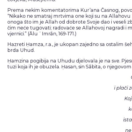
Prema nekim komentatorima Kur’ana Časnog, povodo
“Nikako ne smatraj mrtvima one koji su na Allahovu pu
onoga što im je Allah od dobrote Svoje dao i veseli zbog
čim neće tugovati; radovaće se Allahovoj nagradi i mi
vjernici.” (Ālu ʿImrān, 169-171.)
Hazreti Ḥamza, r.a., je ukopan zajedno sa ostalim š
brda Uhud.
Ḥamzina pogibija na Uhudu djelovala je na sve. Pjesn
tuzi koja ih je obuzela. Ḥasan, sin Sābita, o njegovo
i plač
Koj
k
ist
ne