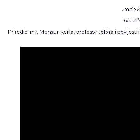
Pade k
ukočil
Priredio: mr. Mensur Kerla, profesor tefsira i povijesti