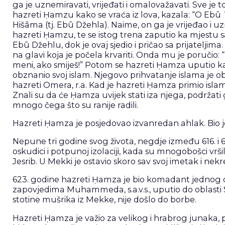
ga je uznemiravati, vrijeđati i omalovažavati. Sve je to
hazreti Ḥamzu kako se vraća iz lova, kazala: “O Ebū
Hišāma (tj. Ebū Džehla). Naime, on ga je vrijeđao i u
hazreti Ḥamzu, te se istog trena zaputio ka mjestu sa
Ebū Džehlu, dok je ovaj sjedio i pričao sa prijatelji
na glavi koja je počela krvariti. Onda mu je poručio: “Z
meni, ako smiješ!” Potom se hazreti Ḥamza uputio ka
obznanio svoj islam. Njegovo prihvatanje islama je ob
hazreti Omera, r.a. Kad je hazreti Ḥamza primio islam, 
Znali su da će Ḥamza uvijek stati iza njega, podržati 
mnogo čega što su ranije radili.
Hazreti Ḥamza je posjedovao izvanredan ahlak. Bio j
Nepune tri godine svog života, negdje između 616. i 
oskudici i potpunoj izolaciji, kada su mnogobošci vrši
Jesrib. U Mekki je ostavio skoro sav svoj imetak i nekre
623. godine hazreti Ḥamza je bio komadant jednog od
zapovjedima Muhammeda, s.a.v.s., uputio do oblasti Se
stotine mušrika iz Mekke, nije došlo do borbe.
Hazreti Ḥamza je važio za velikog i hrabrog junaka, 