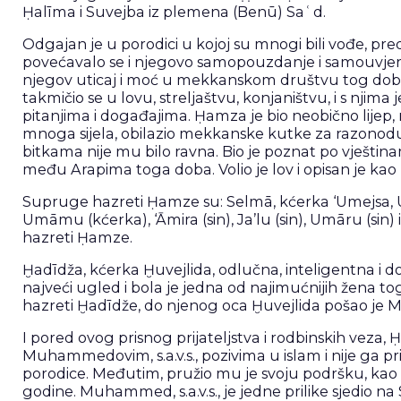
Ḥalīma i Suvejba iz plemena (Benū) Saʿd.
Odgajan je u porodici u kojoj su mnogi bili vođe, pred
povećavalo se i njegovo samopouzdanje i samouvjerenos
njegov uticaj i moć u mekkanskom društvu tog doba
takmičio se u lovu, streljaštvu, konjaništvu, i s njima
pitanjima i događajima. Ḥamza je bio neobično lijep, 
mnoga sijela, obilazio mekkanske kutke za razonodu i 
bitkama nije mu bilo ravna. Bio je poznat po vještinam
među Arapima toga doba. Volio je lov i opisan je kao “n
Supruge hazreti Ḥamze su: Selmā, kćerka ‘Umejsa, Um
Umāmu (kćerka), ‘Āmira (sin), Ja’lu (sin), Umāru (si
hazreti Ḥamze.
Ḫadīdža, kćerka Ḫuvejlida, odlučna, inteligentna i 
najveći ugled i bola je jedna od najimućnijih žena 
hazreti Ḫadīdže, do njenog oca Ḫuvejlida pošao je M
I pored ovog prisnog prijateljstva i rodbinskih ve
Muhammedovim, s.a.v.s., pozivima u islam i nije ga p
porodice. Međutim, pružio mu je svoju podršku, kao rođ
godine. Muhammed, s.a.v.s., je jedne prilike sjedio n