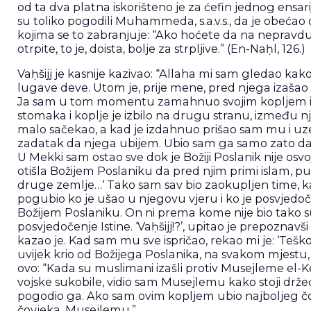
od ta dva platna iskorišteno je za ćefin jednog ensarij
su toliko pogodili Muhammeda, s.a.v.s., da je obećao os
kojima se to zabranjuje: “Ako hoćete da na nepravdu 
otrpite, to je, doista, bolje za strpljive.” (En-Naḥl, 126.)
Vaḥšijj je kasnije kazivao: “Allaha mi sam gledao ka
lugave deve. Utom je, prije mene, pred njega izašao
Ja sam u tom momentu zamahnuo svojim kopljem i, 
stomaka i koplje je izbilo na drugu stranu, između n
malo sačekao, a kad je izdahnuo prišao sam mu i uze
zadatak da njega ubijem. Ubio sam ga samo zato da 
U Mekki sam ostao sve dok je Božiji Poslanik nije osv
otišla Božijem Poslaniku da pred njim primi islam, pute
druge zemlje…‘ Tako sam sav bio zaokupljen time, kad 
pogubio ko je ušao u njegovu vjeru i ko je posvjedo
Božijem Poslaniku. On ni prema kome nije bio tako 
posvjedočenje Istine. ‘Vaḥšijj!?’, upitao je prepoznavši 
kazao je. Kad sam mu sve ispričao, rekao mi je: ‘Teško
uvijek krio od Božijega Poslanika, na svakom mjestu, k
ovo: “Kada su muslimani izašli protiv Musejleme el-
vojske sukobile, vidio sam Musejlemu kako stoji držeć
pogodio ga. Ako sam ovim kopljem ubio najboljeg čov
čovjeka, Musejlemu.”