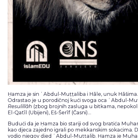
Ḥamza je sin ʿAbdul-Muṭṭaliba i Hāle, unuk Hāšima. P
Odrastao je u porodičnoj kući svoga oca ʿAbdul-Muṭ
Resulillāh
(zbog brojnih zasluga u bitkama, nepokoleb
El-Qatīl (Ubijeni), Eš-Šerīf (Časni)…
Budući da je Ḥamza bio stariji od svog bratića Muhammed
kao djeca zajedno igrali po mekkanskim sokacima. Dvij
vodio njegov djed ʿAbdul-Muṭṭalib. Ḥamza je Muhammedo