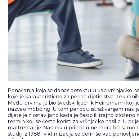
Ponašanja koja se danas detektuju kao vršnjačko na
koje je karakteristično za period djetinjstva. Tek r
Među prvima je bio švedski liječnik Heinemann koji j
nazvao mobbing. U tom periodu istraživanjem nasilj
dijete je zlostavljano kada je često ili trajno izlože
termin koji se često koristi za vršnjačko nasilje. U pri
maltretiranje. Nasilnik u principu ne mora biti samo fiz
studiji iz 1988. viktimizacija se definiše kao ponovl