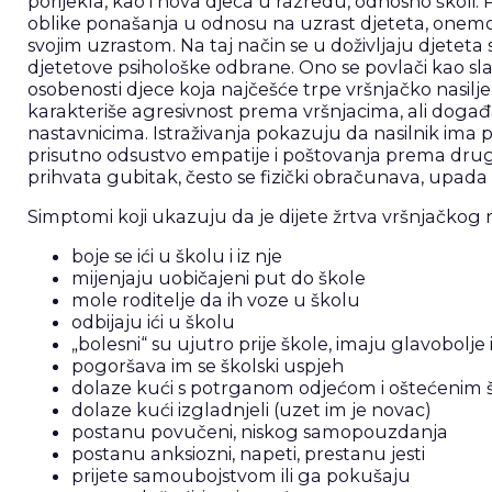
porijekla, kao i nova djeca u razredu, odnosno školi. 
oblike ponašanja u odnosu na uzrast djeteta, onemog
svojim uzrastom. Na taj način se u doživljaju djeteta 
djetetove psihološke odbrane. Ono se povlači kao slabo
osobenosti djece koja najčešće trpe vršnjačko nasilje
karakteriše agresivnost prema vršnjacima, ali doga
nastavnicima. Istraživanja pokazuju da nasilnik ima p
prisutno odsustvo empatije i poštovanja prema drugim
prihvata gubitak, često se fizički obračunava, upada 
Simptomi koji ukazuju da je dijete žrtva vršnjačkog 
boje se ići u školu i iz nje
mijenjaju uobičajeni put do škole
mole roditelje da ih voze u školu
odbijaju ići u školu
„bolesni“ su ujutro prije škole, imaju glavobolje
pogoršava im se školski uspjeh
dolaze kući s potrganom odjećom i oštećenim 
dolaze kući izgladnjeli (uzet im je novac)
postanu povučeni, niskog samopouzdanja
postanu anksiozni, napeti, prestanu jesti
prijete samoubojstvom ili ga pokušaju