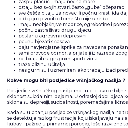
zaspu plačući, imaju noćne more
ostaju bez svojih stvari, često „gube“ džeparac
sve češće pitaju za novac ili počnu krasti (da da
odbijaju govoriti o tome što nije u redu
imaju neobjašnjive modrice, ogrebotine i porez
počnu zastrašivati drugu djecu
postanu agresivni i depresivni
počnu bježati s časova
daju nevjerojatne isprike za navedena ponašan
sami provode odmor, a prijatelji iz razreda zbog
ne biraju ih u grupnim sportovima
traže blizinu učitelja
nesigurni su i uznemireni ako trebaju izaći pred
Kakve mogu biti posljedice vršnjačkog nasilja ?
Posljedice vršnjačkog nasilja mogu biti jako ozbiljne 
sklonost suicdalnim idejama. U odrasloj dobi djeca koja 
sklona su depresiji, sucidalnosti, poremećajima ličnos
Kada su u pitanju posljedice vršnjačkog nasilja ne tre
se detektuje razlog frustracije koju iskaljavaju na sl
ljubavi i pažnje u primarnoj porodici, loše razvijene s