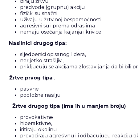
biraju žrtvu
predvode (grupnu) akciju
fizički su snažni
uživaju u žrtvinoj bespomoćnosti
agresivni su i prema odraslima
nemaju osećanja kajanja i krivice
Nasilnici drugog tipa:
sljedbenici opisanog lidera,
nerijetko strašljivi,
priključuju se akcijama zlostavljanja da bi bili p
Žrtve prvog tipa
:
pasivne
podložne nasilju
Žrtve drugog tipa (ima ih u manjem broju)
provokativne
hiperaktivne,
iritiraju okolinu
provociraju agresivnu ili odbacujuću reakciju o