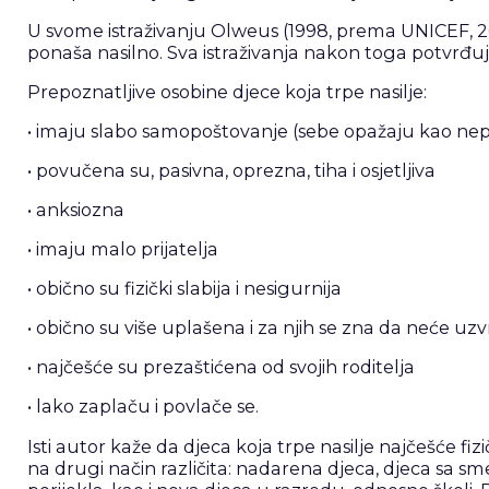
U svome istraživanju Olweus (1998, prema UNICEF, 2004)
ponaša nasilno. Sva istraživanja nakon toga potvrđu
Prepoznatljive osobine djece koja trpe nasilje:
• imaju slabo samopoštovanje (sebe opažaju kao nepr
• povučena su, pasivna, oprezna, tiha i osjetljiva
• anksiozna
• imaju malo prijatelja
• obično su fizički slabija i nesigurnija
• obično su više uplašena i za njih se zna da neće uz
• najčešće su prezaštićena od svojih roditelja
• lako zaplaču i povlače se.
Isti autor kaže da djeca koja trpe nasilje najčešće fiz
na drugi način različita: nadarena djeca, djeca sa s