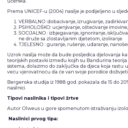
učenika.
Prema UNICEF-u (2004) nasilje je podijeljeno u slje
VERBALNO :dobacivanje, izrugivanje, zadirkivan
PSIHOLOŠKO: ucjenjivanje, oštećivanje imovine, k
SOCIJALNO : izbjegavanje, ignoriranje, isključiva
ne druže sa zlostavljanim djetetom, izoliranje
TJELESNO : guranje, rušenje, udaranje, nanošenj
Uzrok nasilja može da bude posljedica djelovanja kako
teorijskih postavki između kojih su Bandurina teorija so
sistema, dolazimo do zaključka da djeca koja rastu 
veću vjerovatnoću da će van svoje porodice doživjeti nas
Bergenska studija iz 1988 god. pokazala da 15 do 20%
nasilnici.
Tipovi nasilnika i tipovi žrtve
Autor Olweus u gore spomenutom istraživanju izolovao
Nasilnici prvog tipa: