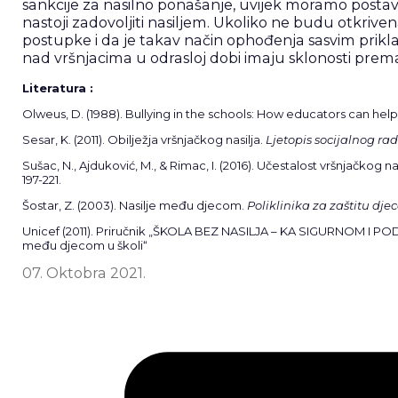
sankcije za nasilno ponašanje, uvijek moramo postavit
nastoji zadovoljiti nasiljem. Ukoliko ne budu otkrive
postupke i da je takav način ophođenja sasvim priklad
nad vršnjacima u odrasloj dobi imaju sklonosti pre
Literatura :
Olweus, D. (1988). Bullying in the schools: How educators can help
Sesar, K. (2011). Obilježja vršnjačkog nasilja.
Ljetopis socijalnog ra
Sušac, N., Ajduković, M., & Rimac, I. (2016). Učestalost vršnjačkog na
197-221.
Šostar, Z. (2003). Nasilje među djecom.
Poliklinika za zaštitu dj
Unicef (2011). Priručnik „ŠKOLA BEZ NASILJA – KA SIGURNOM I PO
među djecom u školi“
07. Oktobra 2021.