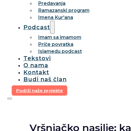
Predavanja
Ramazanski program
Imena Kur'ana
Podcast
Imam sa imamom
Priče povratka
Islamedu podcast
Tekstovi
O nama
Kontakt
Budi naš član
Podrži naše projekte
Vršnjačko nasilje: k