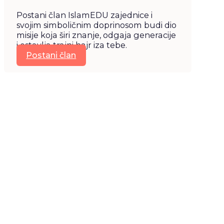
Postani član IslamEDU zajednice i
svojim simboličnim doprinosom budi dio
misije koja širi znanje, odgaja generacije
i ostavlja trajni hajr iza tebe.
Postani član