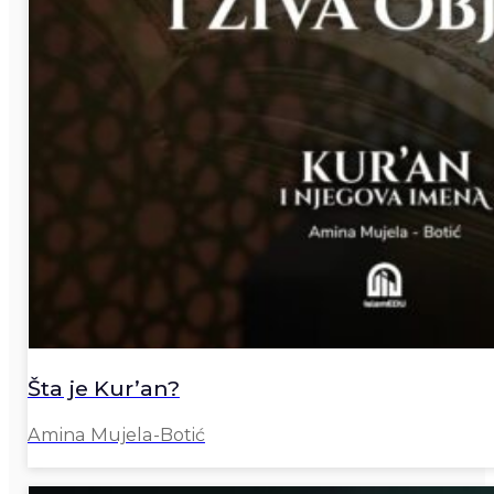
Šta je Kur’an?
Amina Mujela-Botić