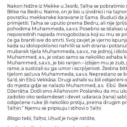
Nakon hidžre iz Mekke u Jesrib, Ṭalḥa se pobratimio s
Bitke na Bedru. Naime, on je bio u izvidnici i na tajn
povratku mekkanske karavane iz Šama. Budući da je
primijetiti. Ṭalḥa se uputio prema Bedru, ali nije (pri
pohodima Muhammeda, s.a.v.s. Posebno se istakao u B
neposrednih napada mnogobožaca koji su mu se približ
će ga braniti sve do smrti. Svoj zavjet je vjerno ispun
kada su idolopoklonici nahrlili sa svih strana i potis
mubarek tijela Muhammeda, s.a.v.s., na jednoj, i idol
Muhammed, a.s., je ostao samo sa nekoliko ashaba koji
Muhammed, s.a.v.s., je bio ranjen – izbijen mu je zub,
rame, a sustizali su ga umor i iscrpljenost. Žestina b
tijelom sačuva Muhammeda, s.a.v.s. Neprestano se b
Saʻd, sin Ebū Vekkāsa. Drugi ashabi su bili odsječeni 
do mjesta gdje se nalazio Muhammed, a.s. Ebū Bekr s
Džerrāḥa. Došli smo Allahovom Poslaniku da mu uk
zadobio oko sedamdeset i devet udaraca (rana) sabljam
odsječene ruke (ili nekoliko prstiju, prema drugim pre
Ṭalḥin.” Njemu se pripisuju i stihovi o Ṭalḥi:
Blago tebi, Ṭalḥa, Uḥud je tvoje ratište,