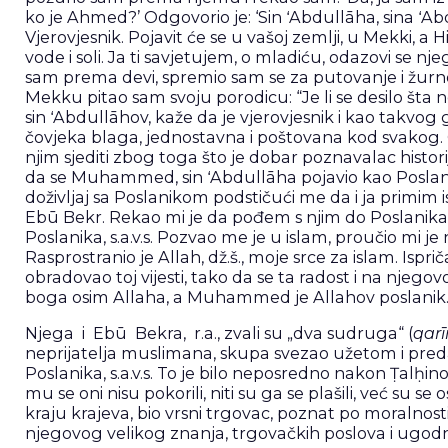
ko je Ahmed?’ Odgovorio je: ‘Sin ʻAbdullāha, sina ʻAb
Vjerovjesnik. Pojavit će se u vašoj zemlji, u Mekki, 
vode i soli. Ja ti savjetujem, o mladiću, odazovi se n
sam prema devi, spremio sam se za putovanje i žurn
Mekku pitao sam svoju porodicu: “Je li se desilo šta
sin ʻAbdullāhov, kaže da je vjerovjesnik i kao takvo
čovjeka blaga, jednostavna i poštovana kod svakog. On
njim sjediti zbog toga što je dobar poznavalac histori
da se Muhammed, sin ʻAbdullāha pojavio kao Poslanik i d
doživljaj sa Poslanikom podstičući me da i ja primim i
Ebū Bekr. Rekao mi je da pođem s njim do Poslanika i
Poslanika, s.a.v.s. Pozvao me je u islam, proučio mi 
Rasprostranio je Allah, dž.š., moje srce za islam. Is
obradovao toj vijesti, tako da se ta radost i na njeg
boga osim Allaha, a Muhammed je Allahov poslanik.
Njega i Ebū Bekra, r.a., zvali su „dva sudruga“ (
qar
neprijatelja muslimana, skupa svezao užetom i predao
Poslanika, s.a.v.s. To je bilo neposredno nakon Ṭalḥin
mu se oni nisu pokorili, niti su ga se plašili, već su se
kraju krajeva, bio vrsni trgovac, poznat po moralnosti
njegovog velikog znanja, trgovačkih poslova i ugodn