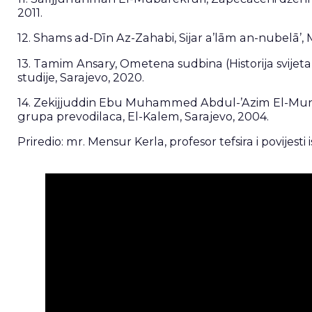
2011.
12. Shams ad-Dīn Az-Zahabi, Sijar a’lām an-nubelā’, M
13. Tamim Ansary, Ometena sudbina (Historija svije
studije, Sarajevo, 2020.
14. Zekijjuddin Ebu Muhammed Abdul-’Azim El-Munzi
grupa prevodilaca, El-Kalem, Sarajevo, 2004.
Priredio: mr. Mensur Kerla, profesor tefsira i povijesti