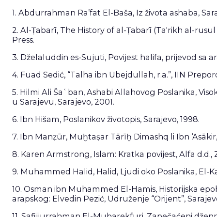
1. Abdurrahman Ra’fat El-Baša, Iz života ashaba, Sar
2. Al-Ṭabarī, The History of al-Ṭabarī (Ta'rikh al-ru
Press.
3. Dželaluddin es-Sujuti, Povijest halifa, prijevod sa a
4. Fuad Sedić, “Talha ibn Ubejdullah, r.a.”, IIN Preporo
5. Hilmi Ali Šaʿban, Ashabi Allahovog Poslanika, Visok
u Sarajevu, Sarajevo, 2001.
6. Ibn Hišam, Poslanikov životopis, Sarajevo, 1998.
7. Ibn Manẓūr, Muḫtaṣar Tārīḫ Dimashq li Ibn ‘Asākir,
8. Karen Armstrong, Islam: Kratka povijest, Alfa d.d.,
9. Muhammed Halid, Halid, Ljudi oko Poslanika, El-K
10. Osman ibn Muhammed El-Hamis, Historijska epoha 
arapskog: Elvedin Pezić, Udruženje “Orijent”, Sarajev
11. Safijjurrahman El-Mubarekfuri, Zapečaćeni dženn