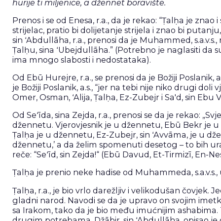
hurije ti miljenice, a džennet boravište.
Prenos i se od Enesa, r.a., da je rekao: “Ṭalḥa je znao i
strijelac, pratio bi dolijetanje strijela i znao bi putanju
sin ʻAbdullāha, r.a., prenosi da je Muhammed, s.a.v.s., 
Ṭalḥu, sina ʻUbejdullāha.” (Potrebno je naglasiti da su
ima mnogo slabosti i nedostataka).
Od Ebū Hurejre, r.a., se prenosi da je Božiji Poslanik, 
je Božiji Poslanik, a.s., “jer na tebi nije niko drugi doli v
Omer, Osman, ʻAlija, Ṭalḥa, Ez-Zubejr i Sa'd, sin Ebu 
Od Seʻīda, sina Zejda, r.a., prenosi se da je rekao: „S
džennetu. Vjerovjesnik je u džennetu, Ebū Bekr je u
Ṭalḥa je u džennetu, Ez-Zubejr, sin ʻAvvāma, je u dže
džennetu,’ a da želim spomenuti desetog – to bih urad
reče: “Seʻīd, sin Zejda!“ (Ebū Davud, Et-Tirmizī, En-Nesā
Ṭalḥa je prenio neke hadise od Muhammeda, s.a.v.s., u
Ṭalḥa, r.a., je bio vrlo darežljiv i velikodušan čovjek
gladni narod. Navodi se da je upravo on svojim ime
sa Irakom, tako da je bio među imućnijim ashabima
drugim potrebama. Džābir, sin ʻAbdullāha, opisao je 