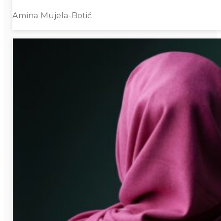
Amina Mujela-Botić