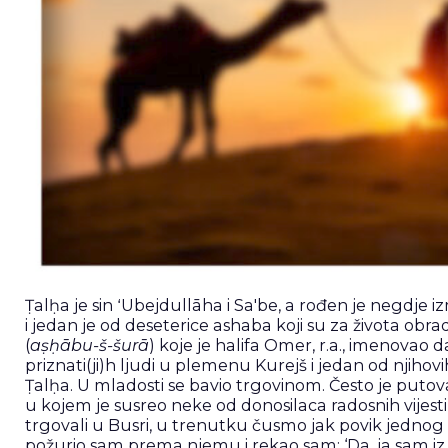
Ṭalḥa je sin ʻUbejdullāha i Sa'be, a rođen je negdje i
i jedan je od deseterice ashaba koji su za života ob
(
aṣḥābu-š-šurā
) koje je halifa Omer, r.a., imenovao 
priznati(ji)h ljudi u plemenu Kurejš i jedan od njihov
Ṭalḥa. U mladosti se bavio trgovinom. Često je putov
u kojem je susreo neke od donosilaca radosnih vijesti 
trgovali u Busri, u trenutku čusmo jak povik jednog s
požurio sam prema njemu i rekao sam: ‘Da, ja sam iz