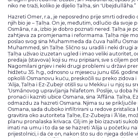
niko ne traži, koliko je dijelio Ṭalḥa, sin ʻUbejdullāha.”
Hazreti Omer, r.a., je neposredno prije smrti odredio
njih bio je – Ṭalḥa. On je, međutim, odlučio da svoj
Osmāna, r.a., izbio je dobro poznati nered. Ṭalḥa je 
zahtjeva za promjenama i reformama. Ṭalḥa nije moga
poslao svog sina Muhammeda da čuva halifu Osmana
Muhammed, sin Ṭalḥe. Slično su uradili i neki drugi ash
Ṭalḥa uživao izuzetan ugled i imao veliki autoritet,
predaja (stavova) koji su mu pripisani, sve s ciljem pot
Nagomilani gnjev i neki drugi problemi u državi prer
hidžetu 35. h.g., odnosno u mjesecu junu 656. godine,
opkolili Osmanovu kuću, preskočili su preko zidova i 
ʻAlija, Ṭalḥa i Ez-Zubejr otišli su u Mekku i u njoj su sr
‘Usmānovog upravljanja hilafetom. Poslije, u doba hilafe
pronaći i kazniti ubice Osmana, sina ‘Affāna. Ṭalḥa, E
odmazdu za hazreti Osmana. Njima su se priključile i 
Osmana, sada duboko infiltrirani u redove pristalica h
gravitira oko autoriteta Ṭalḥe, Ez-Zubejra i ‘Āʼiše, m
planu pronalaska krivaca. Cilj im je bio izazvati sukob
imati na umu i to da se se hazreti ʻAlija u početku 
prijestolnici, i da će on, nakon što su do njega došle 