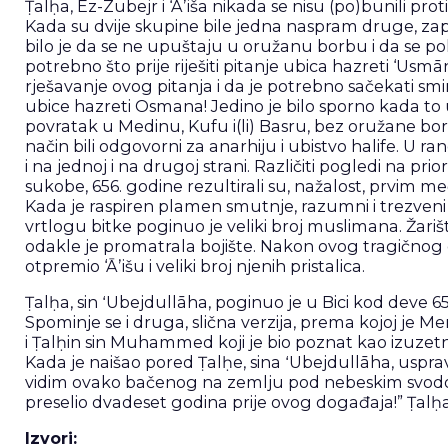
Ṭalḥa, Ez-Zubejr i ‘Āʼiša nikada se nisu (po)bunili pr
Kada su dvije skupine bile jedna naspram druge, zap
bilo je da se ne upuštaju u oružanu borbu i da se pok
potrebno što prije riješiti pitanje ubica hazreti ‘Usmā
rješavanje ovog pitanja i da je potrebno sačekati smiri
ubice hazreti Osmana! Jedino je bilo sporno kada to uči
povratak u Medinu, Kufu i(li) Basru, bez oružane borb
način bili odgovorni za anarhiju i ubistvo halife. U r
i na jednoj i na drugoj strani. Različiti pogledi na pri
sukobe, 656. godine rezultirali su, nažalost, prvi
Kada je raspiren plamen smutnje, razumni i trezveni 
vrtlogu bitke poginuo je veliki broj muslimana. Žarišt
odakle je promatrala bojište. Nakon ovog tragičnog 
otpremio ‘Āʼišu i veliki broj njenih pristalica.
Ṭalḥa, sin ʻUbejdullāha, poginuo je u Bici kod deve 656
Spominje se i druga, slična verzija, prema kojoj je 
i Ṭalḥin sin Muhammed koji je bio poznat kao izuzetno
Kada je naišao pored Ṭalḥe, sina ʻUbejdullāha, usprav
vidim ovako bačenog na zemlju pod nebeskim svod
preselio dvadeset godina prije ovog događaja!” Ṭalḥa,
Izvori: