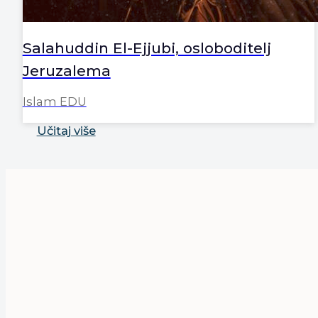
Salahuddin El-Ejjubi, osloboditelj
Jeruzalema
Islam EDU
Učitaj više