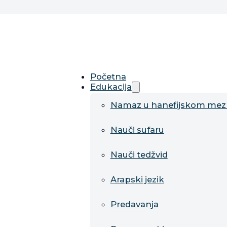
Početna
Edukacija
Namaz u hanefijskom me
Nauči sufaru
Nauči tedžvid
Arapski jezik
Predavanja