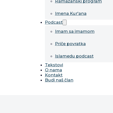
Ramazanski program
Imena Kur'ana
Podcast
Imam sa imamom
Priče povratka
Islamedu podcast
Tekstovi
O nama
Kontakt
Budi naš član