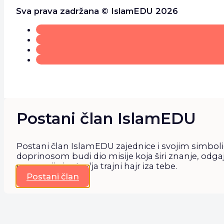
Sva prava zadržana © IslamEDU 2026
Postani član IslamEDU
Postani član IslamEDU zajednice i svojim simbol
doprinosom budi dio misije koja širi znanje, odga
generacije i ostavlja trajni hajr iza tebe.
Postani član