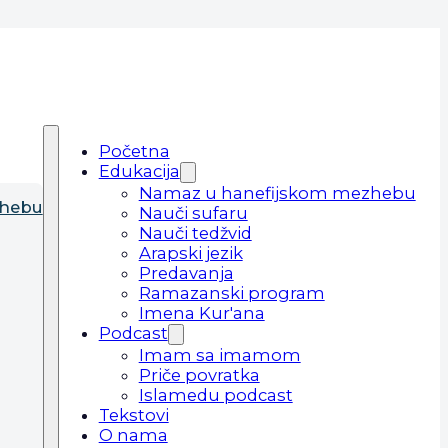
Početna
Edukacija
Namaz u hanefijskom mezhebu
zhebu
Nauči sufaru
Nauči tedžvid
Arapski jezik
Predavanja
Ramazanski program
Imena Kur'ana
Podcast
Imam sa imamom
Priče povratka
Islamedu podcast
Tekstovi
O nama