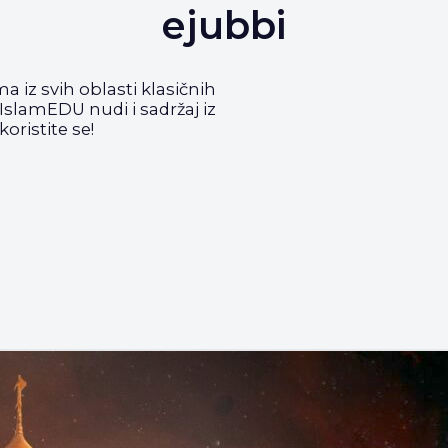
ejubbi
ma iz svih oblasti klasičnih
 IslamEDU nudi i sadržaj iz
oristite se!