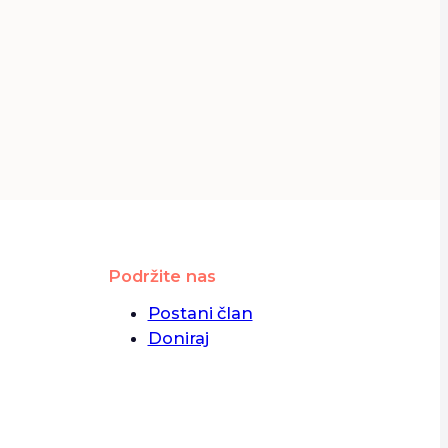
Podržite nas
Postani član
Doniraj