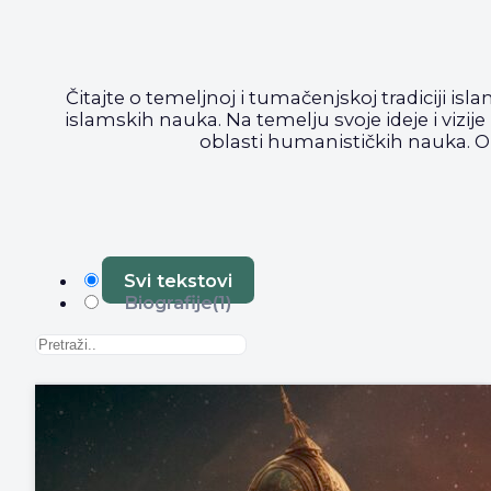
Čitajte o temeljnoj i tumačenjskoj tradiciji isla
islamskih nauka. Na temelju svoje ideje i vizije
oblasti humanističkih nauka. Ok
Svi tekstovi
Biografije
(1)