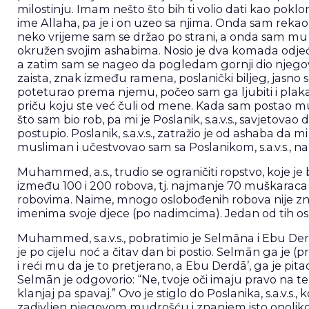
milostinju. Imam nešto što bih ti volio dati kao poklon’
ime Allaha, pa je i on uzeo sa njima. Onda sam rekao s
neko vrijeme sam se držao po strani, a onda sam mu p
okružen svojim ashabima. Nosio je dva komada odjeć
a zatim sam se nageo da pogledam gornji dio njegovih
zaista, znak između ramena, poslanički biljeg, jasn
poteturao prema njemu, počeo sam ga ljubiti i plaka
priču koju ste već čuli od mene. Kada sam postao 
što sam bio rob, pa mi je Poslanik, s.a.v.s., savjeto
postupio. Poslanik, s.a.v.s., zatražio je od ashaba da
musliman i učestvovao sam sa Poslanikom, s.a.v.s., n
Muhammed, a.s., trudio se ograničiti ropstvo, koje j
između 100 i 200 robova, tj. najmanje 70 muškaraca
robovima. Naime, mnogo oslobođenih robova nije znalo
imenima svoje djece (po nadimcima). Jedan od tih os
Muhammed, s.a.v.s., pobratimio je Selmāna i Ebu Derd
je po cijelu noć a čitav dan bi postio. Selmān ga je (
i reći mu da je to pretjerano, a Ebu Derdā’, ga je pit
Selmān je odgovorio: “Ne, tvoje oči imaju pravo na t
klanjaj pa spavaj.” Ovo je stiglo do Poslanika, s.a.v.s., k
zadivljen njegovom mudrošću i znanjem isto onoliko