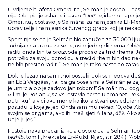
U vrijeme hilafeta Omera, r.a., Selmān je došao u pos
nije. Okupio je ashabe i rekao: “Dođite, idemo napo
Omer, r.a., postavio je Selmāna za namjesnika El-M
upravitelja i namjesnika čuvenog grada koji je nekada
Spominje se da je Selmān bio zadužen za 30.000 ljudi 
i odbijao da uzme za sebe, osim jedog dirhema. Obi
raditi, onda bih te proizvode prodao za tri dirhema.
potrošio za svoju porodicu a treći dirhem bih dao neko
ne bih prestao raditi.” Selmān je tako nastojao zarađiv
Dok je ležao na samrtnoj postelji, dok se njegova du
sin Ebū Veqqāsa, r.a., da ga poselami, a Selmān je z
je umro a bio je zadovoljan tobom!” Selmān mu odgovor
Ali mi je Poslanik, s.a.v.s., ostavio nešto u amanet. 
putniku”, a vidi oko mene koliko ja stvari posjeduje
posudu iz koje je jeo! Onda sam mu rekao: “0, oče ʻAbdu
svojim se brigama, ako ih imaš, sjeti Allaha, dž.š. Ako su
udjeljuješ.”
Postoje neka predanja koja govore da je Selmān (do)ži
tezhīb
, tom II, Mekteba Er-Rušd, Rijad, str. 284.). ʻAb