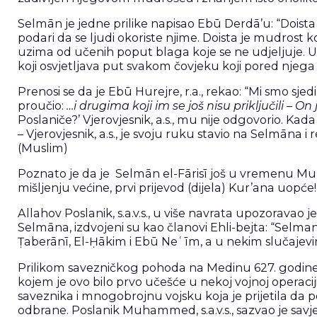
Selmān je jedne prilike napisao Ebū Derdā’u: “Doista
podari da se ljudi okoriste njime. Doista je mudrost 
uzima od učenih poput blaga koje se ne udjeljuje. U
koji osvjetljava put svakom čovjeku koji pored njeg
Prenosi se da je Ebū Hurejre, r.a., rekao: “Mi smo sjed
proučio:
…i drugima koji im se još nisu priključili – On j
Poslaniče?’ Vjerovjesnik, a.s., mu nije odgovorio. Ka
– Vjerovjesnik, a.s., je svoju ruku stavio na Selmāna i r
(Muslim)
Poznato je da je Selmān el-Fārisī još u vremenu Mu
mišljenju većine, prvi prijevod (dijela) Kur’ana uopć
Allahov Poslanik, s.a.v.s., u više navrata upozoravao
Selmāna, izdvojeni su kao članovi Ehli-bejta: “Selman j
Ṭaberānī, El-Ḥākim i Ebū Neʿīm, a u nekim slučajevi
Prilikom savezničkog pohoda na Medinu 627. godine, 
kojem je ovo bilo prvo učešće u nekoj vojnoj operaci
saveznika i mnogobrojnu vojsku koja je prijetila da po
odbrane. Poslanik Muhammed, s.a.v.s., sazvao je savj