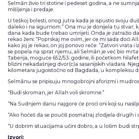
Selmān živio tri stotine i pedeset godina, a ne sumnja
mišljenja i predaje.
U teškoj bolesti, onog jutra kada je ispustio svoju du
daleko i na sigurnom.” Ona mu je donijela tu stvar; 
dana kada bude trebao umrijeti. Onda je zatražio d
rekao ženi: “Poprskaj me ovim, jer će mi sada doći Alla
kako joj je rekao, on joj ponovo reče: “Zatvori vrata 
se popela na sprat njemu, ali Selmān je već bio mrta
Ṭaberija, moguće 652/53. godine, ili početkom hilafeta
blizini nekadašnjeg dvor(c)a sasanijskih vladara. Nje
kilometara jugoistočno od Bagdada, u kompleksu džam
Selmānu se pripisuju mnogobrojni aforizmi i mudrosti
“Budi skroman, jer Allah voli skromne.”
“Na Sudnjem danu najgore će proći oni koji su nasilje 
“Ako hoćeš da se poučiš posmatraj zlodjela drugih i u
“U dobrim situacijama učini dobro, a u lošim budi strpl
Izvori: