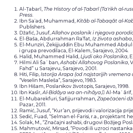
Al-Ṭabarī,
The History of al-Ṭabarī (Ta'rikh al-r
Press
.
Ibn Saʽad, Muhammad,
Kitāb al-Tabaqāt al-Kab
Publishers.
Džafić, Jusuf,
Allahov poslanik i njegova porodica
El-Baša, Abdurrahman Ra’fat,
Iz života ashaba
El-Munziri, Zekijjuddin Ebu Muhammed Abdul-
i grupa prevodilaca, El-Kalem, Sarajevo, 2004.
Halid, Muhammed Halid,
Ljudi oko Poslanika
, 
Hilmi Ali Šaʿban,
Ashabi Allahovog Poslanika
, 
Fahd” u Sarajevu, Sarajevo, 2001.
Hiti, Filip,
Istorija Arapa (od najstarijih vremena
“Veselin Masleša”, Sarajevo, 1983.
Ibn Hišam, Poslanikov životopis, Sarajevo, 1998.
Ibn Kasīr,
Al-Bidāya wa an-nihāya
, ِAl-Maʿārif,
El-Mubarekfuri, Safijjurrahman,
Zapečaćeni dž
Pazar, 2011.
Ramić, Jusuf, “Kur’an, prijevodi i valorizacija pri
Sedić, Fuad, “Selman el-Farisi, r.a., projektan
Solak, M., “Značajni ashabi, drugovi Božijeg Pos
Mahmutović, Mirsad, “Povodi ili uzroci nastanka