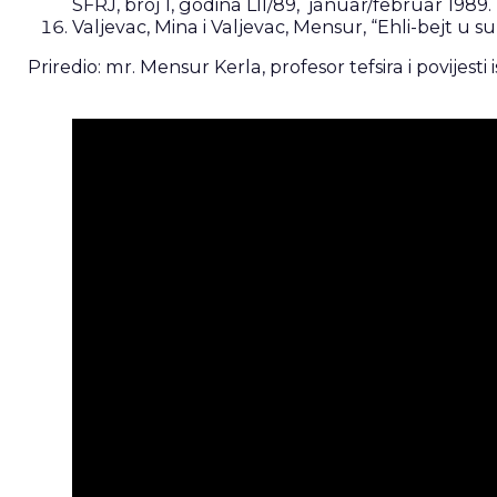
SFRJ, broj 1, godina LII/89, januar/februar 1989.
Valjevac, Mina i Valjevac, Mensur, “Ehli-bejt u su
Priredio: mr. Mensur Kerla, profesor tefsira i povijesti