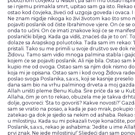
pobožnom čovjeku u Nisibin, pa sam mu otišao i ispriča
se i njemu primakla smrt, upitao sam ga isto. Rekao m
ostao kod čovjeka, živeći od uzgoja goveda i ovaca. I n
Ne znam nigdje nikoga ko živi životom kao što smo m
pojaviti poslanik od čiste Ibrahimove vjere. On će s
onda to učini. On će imati znakove koji će se manife
poslanički biljeg. Kada ga vidiš, znaćeš da je to on
dolaze sa Arapskog poluotoka. Tada sam im rekao: ‘
pristali. Tako su me primili u svoje društvo sve dok 
Židovu. Tamo sam vidio mnoga palmina stabla i gajio 
kojem će se pojaviti poslanik. Ali nije bila. Ostao s
kupio me od ovoga. Ostao sam sa njim dok nismo doš
koja mi je opisana. Ostao sam i kod ovog Židova rade
poslao svoga Poslanika, s.a.v.s., koji se kasnije pr
dana sam bio na vrhu palminog drveta a moj gazda je
Allah uništi pleme Benu Kuba. Šire priče da se u Kubau
Allaha, čim je on to rekao, obuzela me je takva drh
dolje, govoreći: ‘Šta to govoriš? Kakve novosti?’ Gaz
sam se vratio na posao, a kada je pao mrak, pokupio sam
zatekao ga dok je sjedio sa nekim od ashaba. Rekao s
u milostinju. Kada su mi pokazali tvoje konačište, pom
Poslanik, s.a.v.s., rekao je ashabima: ‘Jedite u ime Al
prvi znak. Ne jede milostinju!’ Sljedeći dan sam pono