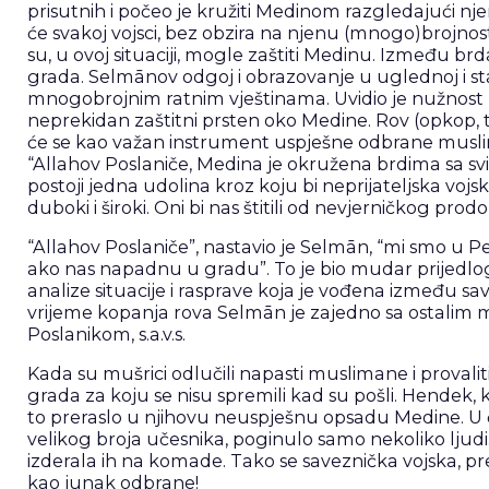
prisutnih i počeo je kružiti Medinom razgledajući nje
će svakoj vojsci, bez obzira na njenu (mnogo)brojnost
su, u ovoj situaciji, mogle zaštiti Medinu. Između br
grada. Selmānov odgoj i obrazovanje u uglednoj i star
mnogobrojnim ratnim vještinama. Uvidio je nužnost 
neprekidan zaštitni prsten oko Medine. Rov (opkop, t
će se kao važan instrument uspješne odbrane muslim
“Allahov Poslaniče, Medina je okružena brdima sa sv
postoji jedna udolina kroz koju bi neprijateljska voj
duboki i široki. Oni bi nas štitili od nevjerničkog prodo
“Allahov Poslaniče”, nastavio je Selmān, “mi smo u 
ako nas napadnu u gradu”. To je bio mudar prijedlog
analize situacije i rasprave koja je vođena između sav
vrijeme kopanja rova Selmān je zajedno sa ostalim m
Poslanikom, s.a.v.s.
Kada su mušrici odlučili napasti muslimane i provalit
grada za koju se nisu spremili kad su pošli. Hendek, ka
to preraslo u njihovu neuspješnu opsadu Medine. U č
velikog broja učesnika, poginulo samo nekoliko ljudi. J
izderala ih na komade. Tako se saveznička vojska, pr
kao junak odbrane!