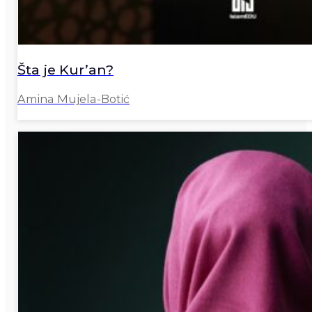
Šta je Kur’an?
Amina Mujela-Botić