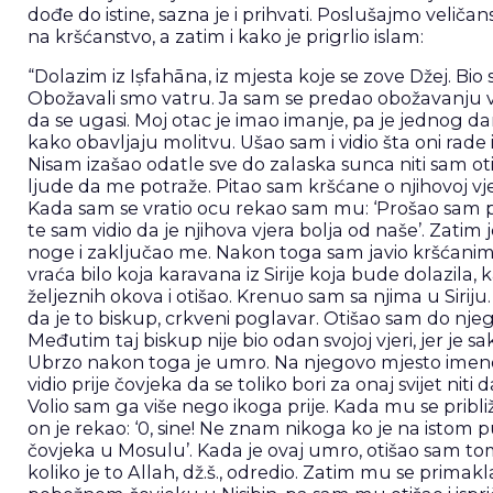
dođe do istine, sazna je i prihvati. Poslušajmo veli
na kršćanstvo, a zatim i kako je prigrlio islam:
“Dolazim iz Iṣfahāna, iz mjesta koje se zove Džej. Bio
Obožavali smo vatru. Ja sam se predao obožavanju vat
da se ugasi. Moj otac je imao imanje, pa je jednog
kako obavljaju molitvu. Ušao sam i vidio šta oni rade 
Nisam izašao odatle sve do zalaska sunca niti sam oti
ljude da me potraže. Pitao sam kršćane o njihovoj vjeri 
Kada sam se vratio ocu rekao sam mu: ‘Prošao sam pore
te sam vidio da je njihova vjera bolja od naše’. Zatim 
noge i zaključao me. Nakon toga sam javio kršćanima 
vraća bilo koja karavana iz Sirije koja bude dolazila,
željeznih okova i otišao. Krenuo sam sa njima u Sirij
da je to biskup, crkveni poglavar. Otišao sam do njega 
Međutim taj biskup nije bio odan svojoj vjeri, jer je 
Ubrzo nakon toga je umro. Na njegovo mjesto imenov
vidio prije čovjeka da se toliko bori za onaj svijet niti
Volio sam ga više nego ikoga prije. Kada mu se približ
on je rekao: ‘0, sine! Ne znam nikoga ko je na istom p
čovjeka u Mosulu’. Kada je ovaj umro, otišao sam tom
koliko je to Allah, dž.š., odredio. Zatim mu se pri