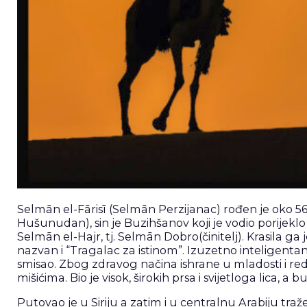
Selmān el-Fārisī (Selmān Perzijanac) rođen je oko 56
Hušunudan), sin je Buzihšanov koji je vodio porijeklo
Selmān el-Hajr, tj. Selmān Dobro(činitelj). Krasila ga je
nazvan i “Tragalac za istinom”. Izuzetno inteligentan 
smisao. Zbog zdravog načina ishrane u mladosti i redov
mišićima. Bio je visok, širokih prsa i svijetloga lica
Putovao je u Siriju a zatim i u centralnu Arabiju traž