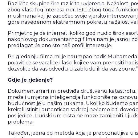
Različite skupine šire različita uvjerenja. Nažalost, 
zbog vlastitog interesa npr. ISIL. Zbog toga funkcion
muslimana koji je započeo svoje vjersko interesovan
gore navedenom ekstremnom pokretu nažalost velik
Primjetno je da internet, koliko god nudio širok asortim
nakon ovog dokumentarnog filma nam je jasno i zbog čega
predlagat će ono što naš profil interesuje.
Pri gledanju filma mi je naumpao hadis Muhameda, a.s
pojavit će se varalice i lašci koji će vam prenositi hadise
dozvolite da vas odvedu u zabludu ili da vas zbune.’
Gdje je rješenje?
Dokumentarni film predviđa društvenu katastrofu. Ne 
mreža i umjetna inteligencija funkcioniše na osnovu
budućnost je u našim rukama. Ukoliko budemo pametn
kreirali istinit i autentičan sadržaj nećemo biti dov
posljedice. Ljudski um ništa ne može zamijeniti. Ljuds
problema.
Također, jedna od metoda koja je prepoznatljiva u