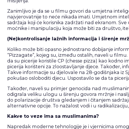
mišljenja.
Zanimljivo je da se u filmu govori da umjetna inteli
najvjerovatnije to neće nikada imati. Umjetnom inteli
sadržaja koji će korisnika zadržati nad ekranom. Sve 
moćnike i manipulaciju koja može biti za društvo, ite
(Ne)kontrolisanje lažnih informacija i širenje mr
Koliko može biti opasno jednostrano dobijanje informa
“Pizzagate”, kojeg su, između ostalih, naveli u film
da su picerije koristile CP (chesse pizza) kao kodno
picerija korišteni za zloostavljanje djece. Također, 
Takve informacije su djelovale na 28-godišnjaka iz S
pokušao osloboditi djecu. Uspostavilo se da ta piceri
Također, naveli su primjer genocida nad musliman
odigrala veliku ulogu u širenju govora mržnje i nasilj
do polarizacije društva gledanjem i čitanjem sadržaj
alternativne opcije. To nažalost vodi i u radikalizac
Kakve to veze ima sa muslimanima?
Napredak moderne tehnologije je i vjernicima omogu