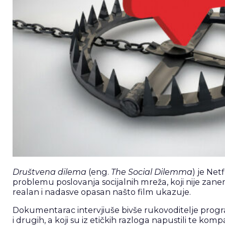
Društvena dilema
(eng.
The Social Dilemma
) je Net
problemu poslovanja socijalnih mreža, koji nije zanema
realan i nadasve opasan našto film ukazuje.
Dokumentarac intervjiuše bivše rukovoditelje prog
i drugih, a koji su iz etičkih razloga napustili te 