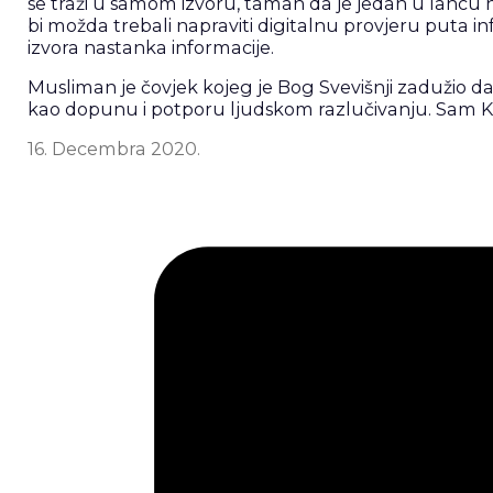
se traži u samom izvoru, taman da je jedan u lancu 
bi možda trebali napraviti digitalnu provjeru puta i
izvora nastanka informacije.
Musliman je čovjek kojeg je Bog Svevišnji zadužio da 
kao dopunu i potporu ljudskom razlučivanju. Sam Kur’
16. Decembra 2020.