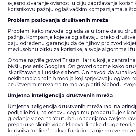
svjesno stvaranje ovisnosti u cilju zadržavanja korisn
korisnikovu pažnju oglašivačkim kompanijama, a št
Problem poslovanja društvenih mreža
Problem, kako navode, ogleda se u tome da su društv
pažnja. Kompanije koje se oglašavaju preko društv
daju određenu garanciju da će njihov proizvod vidje
međusobnu bitku za korisnike, a svoje algoritme i fu
O tome najviše govori Tristan Harris, koji je centra
bivši uposlenik Googlea. On govori o tome kako druš
iskorištavanja ljudske slabosti. On navodi da su takv
nekih tradicionalnih medija koji sprječavaju oglase 
društvenim mrežama to moraš platiti. Slobodu svoje
Umjetna inteligencija društvenih mreža
Umjetna iteligencija društvenih mreža radi na principu
podijelio itd.), na osnovu čega mu preporučuje slične 
gledanje videa na Youtubeu o teorijama zavjere ravn
preporuke sličnih video klipova ili neke druge teori
korisnika “online”. Takvo funkcionisanje mreže može o