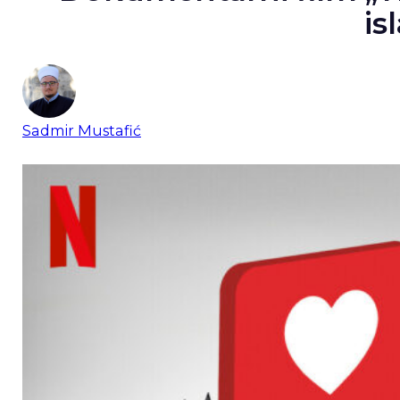
is
Sadmir Mustafić