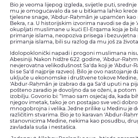
Bio je veoma lijepog izgleda, svijetle puti, srednje
mu je omogućavalo da se u bitkama lahko kreće i
tjelesne snage, ʻAbdur-Raḥmān je upamćen kao nje
Bekra, r.a. U historijskim izvorima navodi se da 
okupljati muslimane u kući El-Erqama koja je bil
primanje islama, neopoziva prisega i bezuvjetna 
primanja islama, bili su razlog da mu još za živo
Idolopoklonički napadi i progoni muslimana nisu m
Abesiniji. Nakon hidžre 622. godine, ʻAbdur-Raḥm
nevjerovatna velikodušnost Saʻda koji je ʻAbdur
bi se Saʻd najprije razveo). Bilo je ovo nastojanje
uključe u ekonomske i društvene tokove Medine, t
ʻAbdur-Raḥmān je izabrao da ga Saʻd uputi na pij
pošteno zaradio je dovoljno da se oženi, a potom
izobilju. Govorio bi: “Imao sam osjećaj da, kada 
njegov imetak, tako je on postajao sve veći dobro
mnogobrojna i velika. Jedne prilike u Medinu je d
različitim stvarima. Bio je to karavan ʻAbdur-Raḥm
stanovnicima Medine, nekima kao posudbu, drugima 
zavladala suša i nestašica.