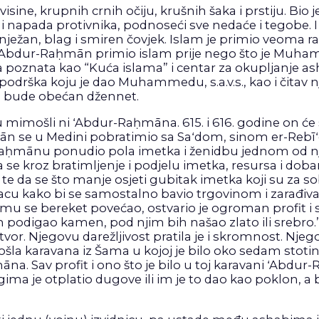
 visine, krupnih crnih očiju, krušnih šaka i prstiju. Bio 
 napada protivnika, podnoseći sve nedaće i tegobe.
žan, blag i smiren čovjek. Islam je primio veoma ran
je ʻAbdur-Raḥmān primio islam prije nego što je Muham
a poznata kao “Kuća islama” i centar za okupljanje a
podrška koju je dao Muhammedu, s.a.v.s., kao i čitav 
ta bude obećan džennet.
imošli ni ʻAbdur-Raḥmāna. 615. i 616. godine on će s
ān se u Medini pobratimio sa Saʻdom, sinom er-Rebīʻe
-Raḥmānu ponudio pola imetka i ženidbu jednom od n
 da se kroz bratimljenje i podjelu imetka, resursa i dob
e da se što manje osjeti gubitak imetka koji su za so
acu kako bi se samostalno bavio trgovinom i zarađivao
 mu se bereket povećao, ostvario je ogroman profit i
bih podigao kamen, pod njim bih našao zlato ili srebro
tvor. Njegovu darežljivost pratila je i skromnost. Nje
ošla karavana iz Šama u kojoj je bilo oko sedam stot
āna. Sav profit i ono što je bilo u toj karavani ʻAbdur
je otplatio dugove ili im je to dao kao poklon, a ba