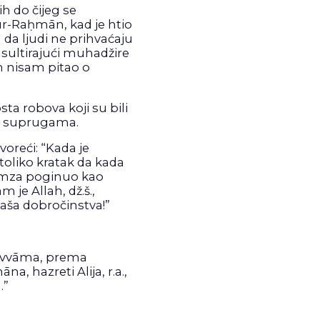
ih do čijeg se
dur-Raḥmān, kad je htio
da ljudi ne prihvaćaju
sultirajući muhadžire
ih nisam pitao o
sta robova koji su bili
s., suprugama.
oreći: “Kada je
 toliko kratak da kada
 Ḥamza poginuo kao
 je Allah, dž.š.,
aša dobročinstva!”
-ʻAvvāma, prema
 hazreti Alija, r.a.,
.”