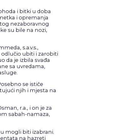
ohoda i bitki u doba
 imetka i opremanja
, tog nezaboravnog
ke su bile na nozi,
meda, s.a.v.s.,
odlučio ubiti i zarobiti
 da je izbila svađa
tane sa uvredama,
zasluge.
Posebno se ističe
jući njih i mjesta na
an, r.a., i on je za
okom sabah-namaza,
u mogli biti izabrani.
atentata na hazreti