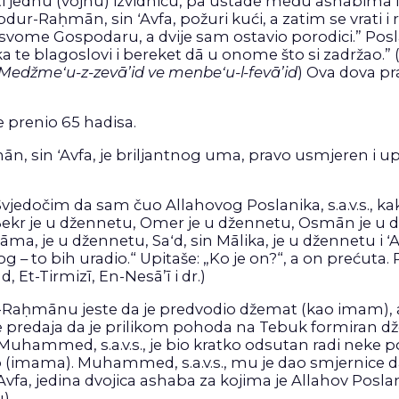
ti jednu (vojnu) izvidnicu, pa ustade među ashabima i 
ur-Raḥmān, sin ʻAvfa, požuri kući, a zatim se vrati i r
 svome Gospodaru, a dvije sam ostavio porodici.” Poslani
ka te blagoslovi i bereket dā u onome što si zadržao.
Medžmeʻu-z-zevā’id ve menbeʻu-l-fevā’id
) Ova dova pra
e prenio 65 hadisa.
mān, sin ʻAvfa, je briljantnog uma, pravo usmjeren i 
 „Svjedočim da sam čuo Allahovog Poslanika, s.a.v.s., ka
Bekr je u džennetu, Omer je u džennetu, Osmān je u dže
vāma, je u džennetu, Saʻd, sin Mālika, je u džennetu i
g – to bih uradio.“ Upitaše: „Ko je on?“, a on prećuta.
, Et-Tirmizī, En-Nesā’ī i dr.)
r-Raḥmānu jeste da je predvodio džemat (kao imam), a
a je predaja da je prilikom pohoda na Tebuk formiran dž
hammed, s.a.v.s., je bio kratko odsutan radi neke p
 (imama). Muhammed, s.a.v.s., mu je dao smjernice da
, jedina dvojica ashaba za kojima je Allahov Poslanik, 
u).