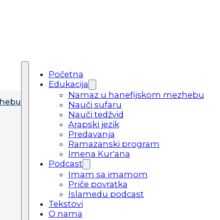
Početna
Edukacija
Namaz u hanefijskom mezhebu
zhebu
Nauči sufaru
Nauči tedžvid
Arapski jezik
Predavanja
Ramazanski program
Imena Kur'ana
Podcast
Imam sa imamom
Priče povratka
Islamedu podcast
Tekstovi
O nama