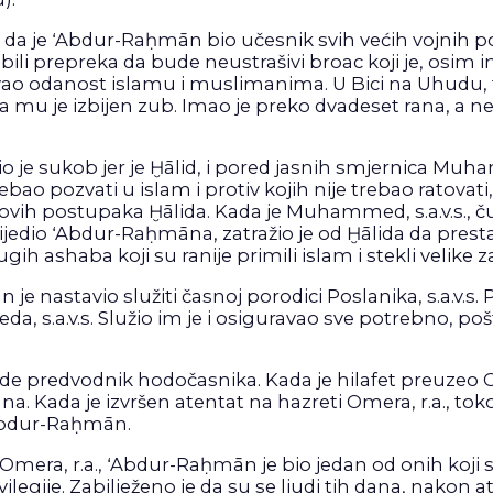
je da je ʻAbdur-Raḥmān bio učesnik svih većih vojnih p
 bili prepreka da bude neustrašivi broac koji je, osim
zivao odanost islamu i muslimanima. U Bici na Uhudu
a mu je izbijen zub. Imao je preko dvadeset rana, a ne
 je sukob jer je Ḫālid, i pored jasnih smjernica Muham
ao pozvati u islam i protiv kojih nije trebao ratovati, 
vih postupaka Ḫālida. Kada je Muhammed, s.a.v.s., čuo
rijedio ʻAbdur-Raḥmāna, zatražio je od Ḫālida da pres
ih ashaba koji su ranije primili islam i stekli velike 
 nastavio služiti časnoj porodici Poslanika, s.a.v.s. 
a.v.s. Služio im je i osiguravao sve potrebno, poštu
e predvodnik hodočasnika. Kada je hilafet preuzeo Osm
. Kada je izvršen atentat na hazreti Omera, r.a., t
ʻAbdur-Raḥmān.
 Omera, r.a., ʻAbdur-Raḥmān je bio jedan od onih koji s
ilegije. Zabilježeno je da su se ljudi tih dana, nakon 