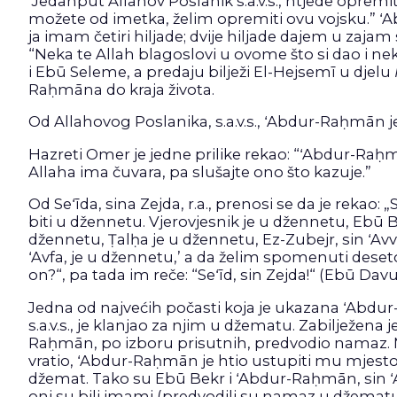
Jedanput Allahov Poslanik s.a.v.s., htjede opremi
možete od imetka, želim opremiti ovu vojsku.” ʻAbd
ja imam četiri hiljade; dvije hiljade dajem u zajam
“Neka te Allah blagoslovi u ovome što si dao i ne
i Ebū Seleme, a predaju bilježi El-Hejsemī u djelu
Raḥmāna do kraja života.
Od Allahovog Poslanika, s.a.v.s., ʻAbdur-Raḥmān j
Hazreti Omer je jedne prilike rekao: “ʻAbdur-Raḥ
Allaha ima čuvara, pa slušajte ono što kazuje.”
Od Seʻīda, sina Zejda, r.a., prenosi se da je rekao:
biti u džennetu. Vjerovjesnik je u džennetu, Ebū 
džennetu, Ṭalḥa je u džennetu, Ez-Zubejr, sin ʻAv
ʻAvfa, je u džennetu,’ a da želim spomenuti deseto
on?“, pa tada im reče: “Seʻīd, sin Zejda!“ (Ebū Davud
Jedna od najvećih počasti koja je ukazana ʻAbdu
s.a.v.s., je klanjao za njim u džematu. Zabilježen
Raḥmān, po izboru prisutnih, predvodio namaz. Mu
vratio, ʻAbdur-Raḥmān je htio ustupiti mu mjesto
džemat. Tako su Ebū Bekr i ʻAbdur-Raḥmān, sin ʻAvfa
oni su bili imami (predvodili su namaz u džemat