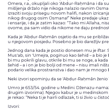
Omera, r.a., okupljali oko ʻAbdur-Raḥmāna i da su nj
mišljenja držalo nije nikoga nalazio ravnim Osman
izraziti svoju prisegu novom halifi, nakon izrica
nikog drugog osim Osmana!” Neke predaje ukazuju
i ensarije, i da je zatim kazao: “Tako mi Allaha, 
ovome, pa sam vidio da nikome ne daju predn
Kada je ʻAbdur-Raḥmān osjetio da mu se približava s
u njegovom posjedu. Posebno je bio darežljiv pre
Jednog dana kada je postio donesen mu je iftar. S
Musʻab, sin ʻUmejra, poginuo kao šehid – a bio je 
bi mu pokrili glavu, otkrile bi mu se noge, a kad
šehid – a i on je bio bolji od mene – nisu imali ni
podario velika prostranstva i dao nam je mnogo 
Neki izvori spominju da se ʻAbdur-Raḥmān ženio 1
Umro je 653/54. godine u Medini. Dženazu-namaz p
drugim izvorima). Njegov kabur je u medinskom mez
je rekao: “Neka ti je hairli odlazak, ti si živio u čis
Izvori: