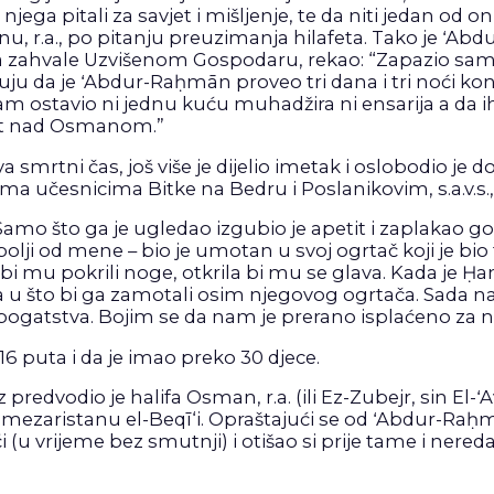
ega pitali za savjet i mišljenje, te da niti jedan od on
u, r.a., po pitanju preuzimanja hilafeta. Tako je ʻAb
nja zahvale Uzvišenom Gospodaru, rekao: “Zapazio sam 
 da je ʻAbdur-Raḥmān proveo tri dana i tri noći kon
nisam ostavio ni jednu kuću muhadžira ni ensarija a da 
ost nad Osmanom.”
mrtni čas, još više je dijelio imetak i oslobodio je do
ma učesnicima Bitke na Bedru i Poslanikovim, s.a.v.
amo što ga je ugledao izgubio je apetit i zaplakao gov
bolji od mene – bio je umotan u svoj ogrtač koji je bio
a bi mu pokrili noge, otkrila bi mu se glava. Kada je
šta u što bi ga zamotali osim njegovog ogrtača. Sada nam
bogatstva. Bojim se da nam je prerano isplaćeno za n
6 puta i da je imao preko 30 djece.
redvodio je halifa Osman, r.a. (ili Ez-Zubejr, sin El
aristanu el-Beqī‘i. Opraštajući se od ʻAbdur-Raḥmāna,
toći (u vrijeme bez smutnji) i otišao si prije tame i nereda