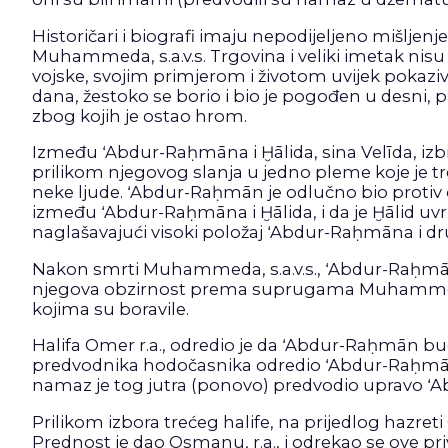
Historičari i biografi imaju nepodijeljeno mišljen
Muhammeda, s.a.v.s. Trgovina i veliki imetak nisu
vojske, svojim primjerom i životom uvijek poka
dana, žestoko se borio i bio je pogođen u desni, p
zbog kojih je ostao hrom.
Između ʻAbdur-Raḥmāna i Ḫālida, sina Velīda, izbio
prilikom njegovog slanja u jedno pleme koje je treb
neke ljude. ʻAbdur-Raḥmān je odlučno bio protiv o
između ʻAbdur-Raḥmāna i Ḫālida, i da je Ḫālid uv
naglašavajući visoki položaj ʻAbdur-Raḥmāna i drug
Nakon smrti Muhammeda, s.a.v.s., ʻAbdur-Raḥmān je
njegova obzirnost prema suprugama Muhammeda, s.
kojima su boravile.
Halifa Omer r.a., odredio je da ʻAbdur-Raḥmān bud
predvodnika hodočasnika odredio ʻAbdur-Raḥmāna
namaz je tog jutra (ponovo) predvodio upravo 
Prilikom izbora trećeg halife, na prijedlog hazreti
Prednost je dao Osmanu, r.a., i odrekao se ove priv