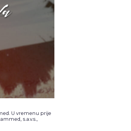
mmed. U vremenu prije
mmed, s.a.v.s.,