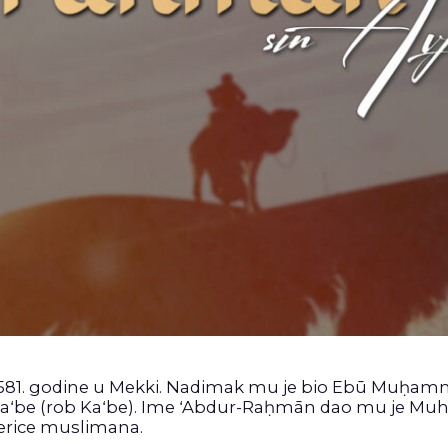
 ili 581. godine u Mekki. Nadimak mu je bio Ebū Muḥa
 Kaʻbe (rob Kaʻbe). Ime ʻAbdur-Raḥmān dao mu je Muha
merice muslimana.