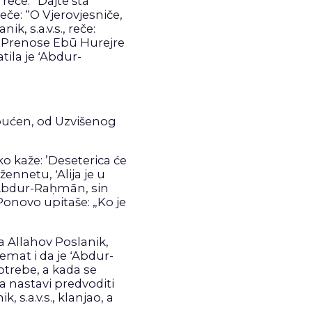
reče: “Dajte šta
eče: “O Vjerovjesniče,
k, s.a.v.s., reče:
” (Prenose Ebū Hurejre
tila je ʻAbdur-
upućen, od Uzvišenog
ko kaže: ’Deseterica će
nnetu, ʻAlija je u
 ʻAbdur-Raḥmān, sin
 Ponovo upitaše: „Ko je
 Allahov Poslanik,
emat i da je ʻAbdur-
otrebe, a kada se
 nastavi predvoditi
s.a.v.s., klanjao, a