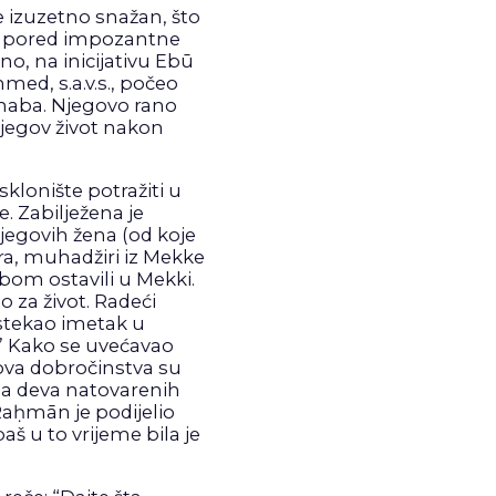
je izuzetno snažan, što
 I pored impozantne
o, na inicijativu Ebū
med, s.a.v.s., počeo
shaba. Njegovo rano
njegov život nakon
klonište potražiti u
. Zabilježena je
jegovih žena (od koje
ara, muhadžiri iz Mekke
bom ostavili u Mekki.
 za život. Radeći
 stekao imetak u
.” Kako se uvećavao
gova dobročinstva su
ina deva natovarenih
-Raḥmān je podijelio
š u to vrijeme bila je