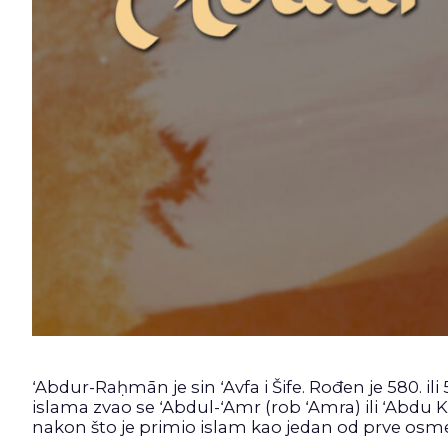
ʻAbdur-Raḥmān je sin ʻAvfa i Šife. Rođen je 580.
islama zvao se ʻAbdul-ʻAmr (rob ʻAmra) ili ʻAbdu
nakon što je primio islam kao jedan od prve os