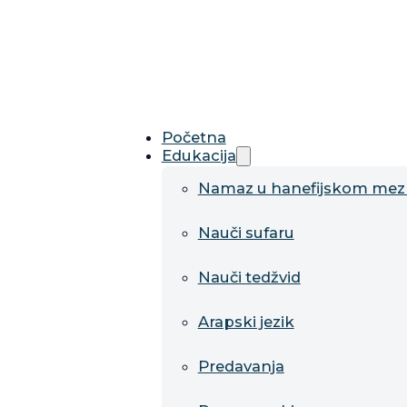
Početna
Edukacija
Namaz u hanefijskom me
Nauči sufaru
Nauči tedžvid
Arapski jezik
Predavanja