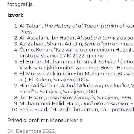
fotografija.
Izvori:
Al-Ṭabarī,
The History of al-Ṭabarī (Ta'rikh al-ru
Press.
Al-‘Asqalānī, Ibn Haǧar,
Al-Iṣāba fi tamyīz aṣ-
Az-Zahabī, Shams Ad-Dīn,
Siyar a’lām an-nubel
Čemo, Kenan, “Kazivanje o plemenitom Huzejfi, r
pristupa stranici: 27.10.2022. godine
El-Buhari, Muhammed b. Ismail,
Sahihu-l-buhar
Visoki saudijski komitet za pomoć Bosni i Herceg
El-Munziri, Zekijuddin Ebu Muhammed,
Muslim
al.), El-Kalem, Sarajevo, 2004.
Hilmi Ali Šaʿban,
Ashabi Allahovog Poslanika
, 
Fahd” u Sarajevu, Sarajevo, 2001.
Ibn Hišam,
Poslanikov životopis
, Sarajevo, 1998.
Muhammed Halid, Halid,
Ljudi oko Poslanika
, 
Sedić, Fuad, “Huzejfe ibn Jeman, r.a. – poznavalac
Priredio: prof. mr. Mensur Kerla
04. Decembra 2022.