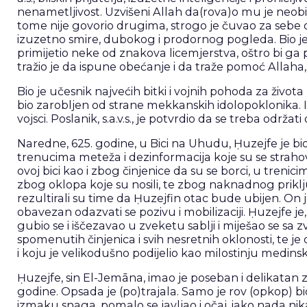
nenametljivost. Uzvišeni Allah da(rova)o mu je neobič
tome nije govorio drugima, strogo je čuvao za sebe ono 
izuzetno smire, dubokog i prodornog pogleda. Bio je 
primijetio neke od znakova licemjerstva, oštro bi ga
tražio je da ispune obećanje i da traže pomoć Allaha, 
Bio je učesnik najvećih bitki i vojnih pohoda za život
bio zarobljen od strane mekkanskih idolopoklonika. Iz
vojsci. Poslanik, s.a.v.s., je potvrdio da se treba održ
Naredne, 625. godine, u Bici na Uhudu, Ḥuzejfe je b
trenucima meteža i dezinformacija koje su se strahovit
ovoj bici kao i zbog činjenice da su se borci, u treni
zbog oklopa koje su nosili, te zbog naknadnog priklju
rezultirali su time da Ḥuzejfin otac bude ubijen. On je 
obavezan odazvati se pozivu i mobilizaciji. Ḥuzejfe je,
gubio se i iščezavao u zveketu sablji i miješao se sa zv
spomenutih činjenica i svih nesretnih oklonosti, te je
i koju je velikodušno podijelio kao milostinju medinskoj 
Ḥuzejfe, sin El-Jemāna, imao je poseban i delikatan
godine. Opsada je (po)trajala. Samo je rov (opkop) bi
izmaku snaga, pomalo se javljao i očaj, iako nada nika