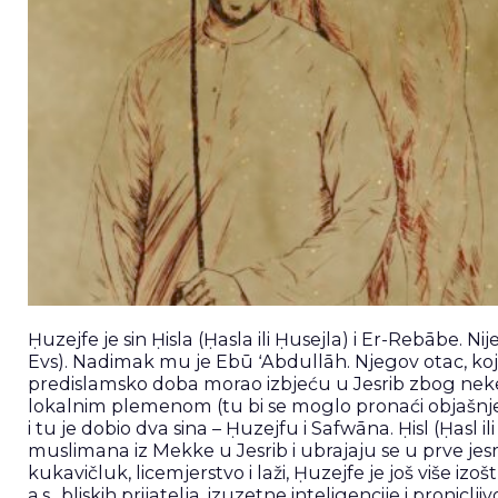
Ḥuzejfe je sin Ḥisla (Ḥasla ili Ḥusejla) i Er-Rebābe. 
Evs). Nadimak mu je Ebū ʻAbdullāh. Njegov otac, koji 
predislamsko doba morao izbjeću u Jesrib zbog neke k
lokalnim plemenom (tu bi se moglo pronaći objašn
i tu je dobio dva sina – Ḥuzejfu i Safwāna. Ḥisl (Ḥasl il
muslimana iz Mekke u Jesrib i ubrajaju se u prve jes
kukavičluk, licemjerstvo i laži, Ḥuzejfe je još više i
a.s., bliskih prijatelja, izuzetne inteligencije i pronic