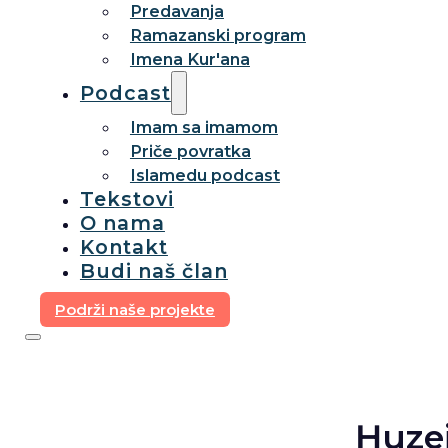
Predavanja
Ramazanski program
Imena Kur'ana
Podcast
Imam sa imamom
Priče povratka
Islamedu podcast
Tekstovi
O nama
Kontakt
Budi naš član
Podrži naše projekte
Ḥuzej