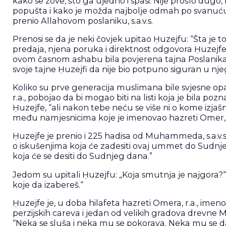
kako se zove, što ga ujedno i spasi. Nije prošlo dugo
popušta i kako je možda najbolje odmah po svanuću 
prenio Allahovom poslaniku, s.a.v.s.
Prenosi se da je neki čovjek upitao Ḥuzejfu: “Šta je 
predaja, njena poruka i direktnost odgovora Ḥuzejfe 
ovom časnom ashabu bila povjerena tajna Poslanika, s.
svoje tajne Ḥuzejfi da nije bio potpuno siguran u nje
Koliko su prve generacija muslimana bile svjesne opas
r.a., pobojao da bi mogao biti na listi koja je bila poz
Ḥuzejfe, “ali nakon tebe neću se više ni o kome izjaš
među namjesnicima koje je imenovao hazreti Omer, r.a
Ḥuzejfe je prenio i 225 hadisa od Muhammeda, s.a.v.s. O
o iskušenjima koja će zadesiti ovaj ummet do Sudnjeg
koja će se desiti do Sudnjeg dana.”
Jedom su upitali Ḥuzejfu: „Koja smutnja je najgora?“, 
koje da izabereš.“
Ḥuzejfe je, u doba hilafeta hazreti Omera, r.a., ime
perzijskih careva i jedan od velikih gradova drevne
“Neka se sluša i neka mu se pokorava. Neka mu se da