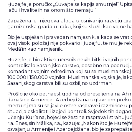
Ḥuzejfe je poručio: „Čuvajte se kapija smutnje!“ Upita
lažu i hvalite ih na onom što nemaju.“
Zapažena je i njegova uloga u osnivanju razvoju grada
garnizonska grada u Iraku, koji su služili kao vojne ba
Bio je uspješan i pravedan namjesnik, a kada se vrati
ovaj visoki položaj nije pokvario Ḥuzejfu, te mu je re
Medā’in kao namjesnik.
Ḥuzejfe je bio aktivni učesnik nekih bitki i vojnih poh
kontrolisalo Sasanijsko carstvo, posebno na područj
komadant vojnim odredima koji su se muslimanskoj voj
100.000 i 150.000 vojnika. Muslimanska vojska je, iako
Sasanijskog carstva bili su ozbiljno uzdrmani.
Prošlo je oko petnaest godina od preseljenja na Ahi
današnje Armenije i Azerbejdžana uglavnom preko stan
među njima su se javile oštre rasprave i razmirice u 
situacija eskalirati i izbjeći kontroli. Svjedok tih dog
učenju Kur’ana, bojeći se žestine rasprava i strahuju
r.a. Enes, sin Mālika, r.a., kazuje: „Nakon što je Ḥuz
osvajanju Armenije i Azerbejdžana, bio je zaprepašte