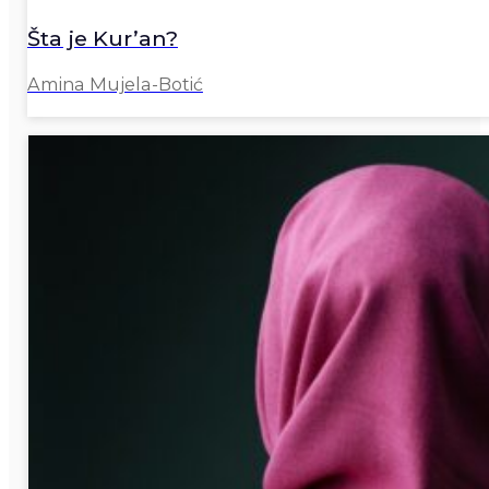
Šta je Kur’an?
Amina Mujela-Botić