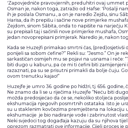
ʻZapovjedniče pravovjernih, preduhitri ovaj ummet prije
Osman je, nakon toga, zatražio od Ḥafse: ʻPošalji na
ih je poslala Osmanu., a on je naredio Zejdu, sinu Sā
Ḥarisa, da ih prepišu i sačine nove primjerke mushaf
Zejdom, sinom Sābita, onda to napišite na narječju Kur
su prepisali taj i sačinili nove primjerke mushafa, O
jedan novoprepisani primjerak. Naredio je, nakon toga,
Kada se Ḥuzejfi primakao smrtni čas, (pred)osjetivši da 
ponijeli sa sobom ćefine?” Rekli su: “Jesmo.” On je rek
sarkastičan osmijeh mu se pojavi na usnama i reče: “
biti dugo u kaburu, pa će mi ti ćefini biti zamijenjeni i
razaznati, pa su se prisutni primakli da bolje čuju. G
ovom trenutku kajao!”
Ḥuzejfe je umro 36. godine po hidžri, tj. 656. godine
Ne znamo da li se u riječima Ḥuzejfe “Neću biti dugo u
možda predosjećao da će se, nekoliko stoljeća poslije,
ekshumacija njegovih posmrtnih ostataka. Isto je ur
su u staklenim kovčezima premještena na lokaciju u
ekshumacije je bio nadiranje vode i zabrinutost vlasti
Neki svjedoci tog događaja kazuju da su njihova tijel
oprezom razmatrati ove informacije. Cijeli proces je pr