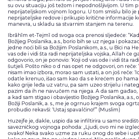
su ovu situaciju još težom i nepodnošljivijom. U tim pr
neprijateljskom vojnom logoru. U tom smislu bilo je
neprijateljske redove i prikupio kritične informacije
manevra, u skladu sa stvarnim stanjem na terenu.
Ibrāhīm et-Tejmī od svoga oca prenosi sljedeće: “Kad
Božijeg Poslanika, a.s., borio bih se uz njega i pokazao
jedne noći bili sa Božijim Poslanikom, a.s., u Bici na He
vas ode i vidi šta radi neprijateljska vojska, Allah će
odgovorio, on je ponovio: ‘Koji od vas ode i vidi šta r
šutjeli. Pošto niko o d nas opet ne odgovori, on reče: 
nisam imao izbora, morao sam ustati, a on još reče: ‘Id
odatle krenuo, išao sam kao da s e krećem po hamamu
kako grije leđa uz vatru, pa sam uzeo strijelu i nateg
pazim da ih ne navučem na njega. A da sam gađao, 
a kad sam stigao i obavijestio Božijeg Poslanika, a.s.,
Božiji Poslanik, a. s., me je ogrnuo krajem svoga ogrt
probudio rekavši: ‘Ustaj spavalčino!’” (Muslim)
Ḥuzejfe je, dakle, uspio da se infiltirira u samo sre
savezničkog vojnoga pohoda: „Ljudi, ovo mi ne izg
ovako! Neka svako uzme za ruku onog do sebe i upita